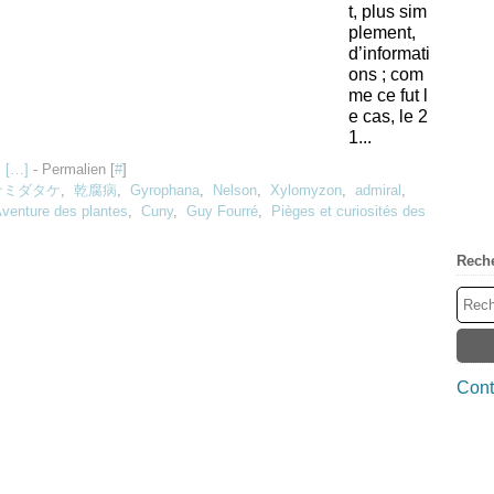
t, plus sim
plement,
d’informati
ons ; com
me ce fut l
e cas, le 2
1...
 [
…
]
- Permalien [
#
]
ナミダタケ
,
乾腐病
,
Gyrophana
,
Nelson
,
Xylomyzon
,
admiral
,
venture des plantes
,
Cuny
,
Guy Fourré
,
Pièges et curiosités des
Rech
Cont