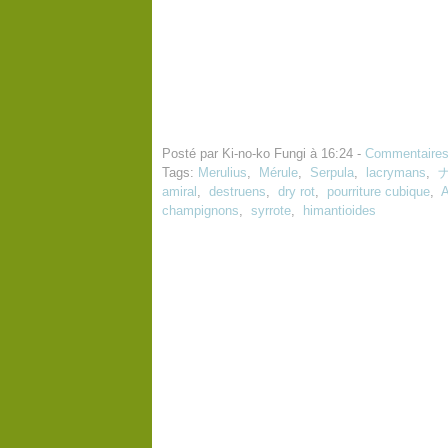
Posté par Ki-no-ko Fungi à 16:24 -
Commentaires
Tags:
Merulius
,
Mérule
,
Serpula
,
lacrymans
,
amiral
,
destruens
,
dry rot
,
pourriture cubique
,
A
champignons
,
syrrote
,
himantioides