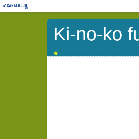
Ki-no-ko f
Home