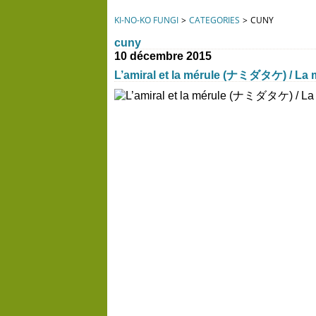
KI-NO-KO FUNGI
>
CATEGORIES
>
CUNY
cuny
10 décembre 2015
L’amiral et la mérule (ナミダタケ) / La 