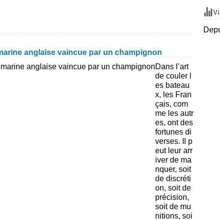
Vi
Depu
marine anglaise vaincue par un champignon
Dans l’art
de couler l
es bateau
x, les Fran
çais, com
me les autr
es, ont des
fortunes di
verses. Il p
eut leur arr
iver de ma
nquer, soit
de discréti
on, soit de
précision,
soit de mu
nitions, soi