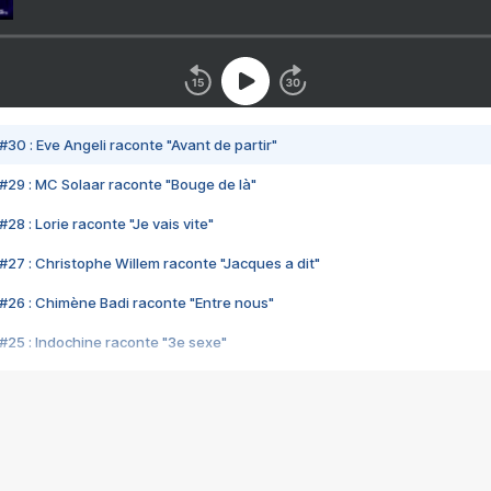
#30 : Eve Angeli raconte "Avant de partir"
#29 : MC Solaar raconte "Bouge de là"
28 : Lorie raconte "Je vais vite"
#27 : Christophe Willem raconte "Jacques a dit"
#26 : Chimène Badi raconte "Entre nous"
#25 : Indochine raconte "3e sexe"
#24 : Zaho raconte "C'est chelou"
#23 : Patrick Bruel raconte "Au café des délices"
#22 : Kyo raconte "Le chemin"