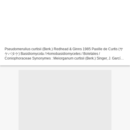
Pseudomerulius curtisii (Berk.) Redhead & Ginns 1985 Paxille de Curtis (サ
ケバタケ) Basidiomycota / Homobasidiomycetes / Boletales /
Coniophoraceae Synonymes : Meiorganum curtisii (Berk.) Singer, J. García
& L.D. Gómez ; Paxillus curtisii Berk. ; Paxillus...