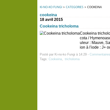
KI-NO-KO FUNGI
>
CATEGORIES
>
COOKEINA
cookeina
18 avril 2015
Cookeina tricholoma
Cookeina tricho
cota / Hymenoas
uleur : Mauve, S
ion à l'iode : J+
Posté par Ki-no-ko Fungi à 14:29 -
Commentaires
Tags:
Cookeina
,
tricholoma