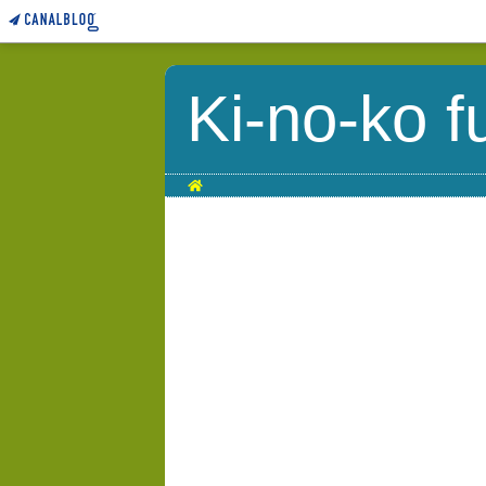
Ki-no-ko f
Home