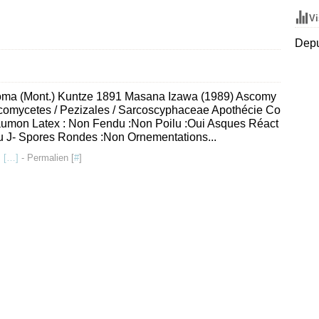
Vi
Depu
loma (Mont.) Kuntze 1891 Masana Izawa (1989) Ascomy
comycetes / Pezizales / Sarcoscyphaceae Apothécie Co
aumon Latex : Non Fendu :Non Poilu :Oui Asques Réact
 ou J- Spores Rondes :Non Ornementations...
 [
…
]
- Permalien [
#
]