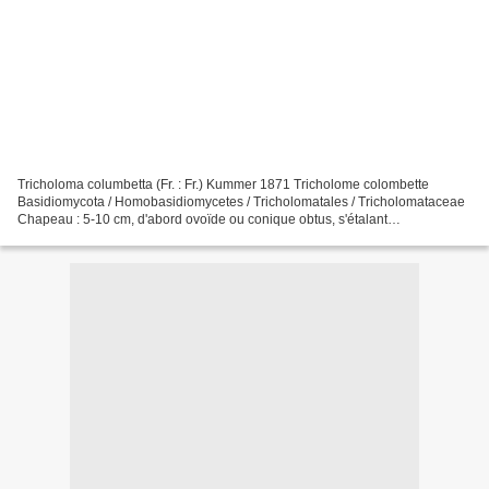
Tricholoma columbetta (Fr. : Fr.) Kummer 1871 Tricholome colombette
Basidiomycota / Homobasidiomycetes / Tricholomatales / Tricholomataceae
Chapeau : 5-10 cm, d'abord ovoïde ou conique obtus, s'étalant
progressivement de campanulé convexe à plan, très...