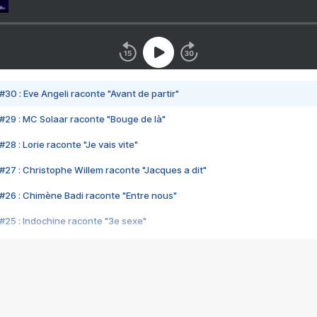
#30 : Eve Angeli raconte "Avant de partir"
#29 : MC Solaar raconte "Bouge de là"
28 : Lorie raconte "Je vais vite"
#27 : Christophe Willem raconte "Jacques a dit"
#26 : Chimène Badi raconte "Entre nous"
#25 : Indochine raconte "3e sexe"
#24 : Zaho raconte "C'est chelou"
#23 : Patrick Bruel raconte "Au café des délices"
#22 : Kyo raconte "Le chemin"