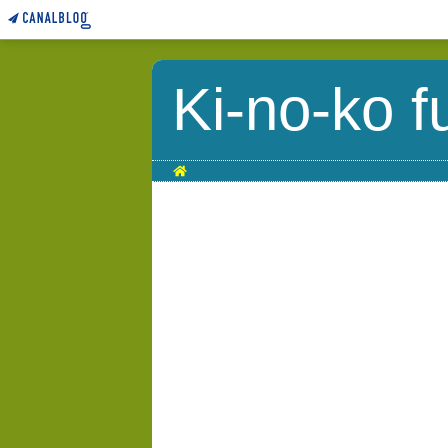
Ki-no-ko f
Home