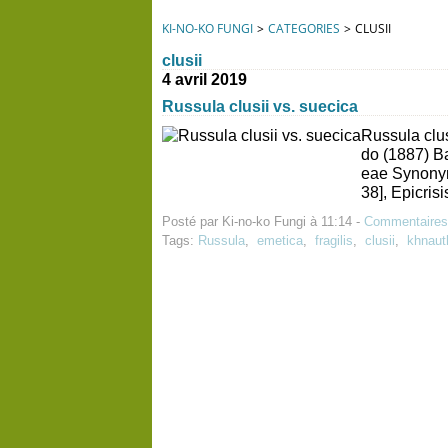
KI-NO-KO FUNGI
>
CATEGORIES
>
CLUSII
clusii
4 avril 2019
Russula clusii vs. suecica
Russula clus
do (1887) B
eae Synonym
38], Epicris
Posté par Ki-no-ko Fungi à 11:14 -
Commentaires
Tags:
Russula
,
emetica
,
fragilis
,
clusii
,
khnauth