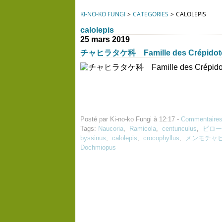
KI-NO-KO FUNGI
>
CATEGORIES
>
CALOLEPIS
calolepis
25 mars 2019
チャヒラタケ科 Famille des Crépidot
Posté par Ki-no-ko Fungi à 12:17 -
Commentaires
Tags:
Naucoria
,
Ramicola
,
centunculus
,
ビロー
byssinus
,
calolepis
,
crocophyllus
,
メンモチャ
Dochmiopus