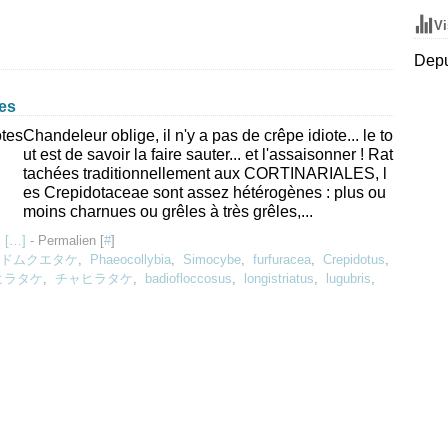
Vi
Depu
es
Chandeleur oblige, il n'y a pas de crêpe idiote... le to
ut est de savoir la faire sauter... et l'assaisonner ! Rat
tachées traditionnellement aux CORTINARIALES, l
es Crepidotaceae sont assez hétérogènes : plus ou
moins charnues ou grêles à très grêles,...
 [
…
]
- Permalien [
#
]
ドムクエタケ
,
Phaeocollybia
,
Simocybe
,
furfuracea
,
Crepidotus
,
ヒラタケ
,
チャヒラタケ
,
badiofloccosus
,
longistriatus
,
lugubris
,