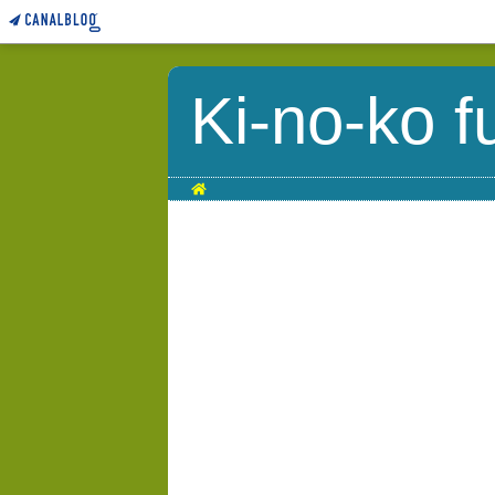
Ki-no-ko f
Home