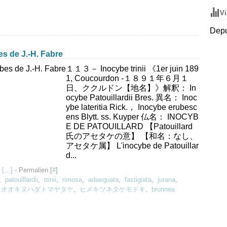
Vi
Depu
de J.-H. Fabre
１１３－ Inocybe trinii 《1er juin 189
1, Coucourdon -１８９１年６月１
日、ククルドン【地名】》解釈： In
ocybe Patouillardii Bres. 異名： Inoc
ybe lateritia Rick.， Inocybe erubesc
ens Blytt. ss. Kuyper 仏名： INOCYB
E DE PATOUILLARD 【Patouillard
氏のアセタケの意】 【和名：なし、
アセタケ属】 L'inocybe de Patouillar
d...
 [
…
]
- Permalien [
#
]
,
patouillardii
,
trinii
,
rimosa
,
adaequata
,
fastigiata
,
jurana
,
,
オオキヌハダトマヤタケ
,
ヒメキツネタケモドキ
,
brunnea