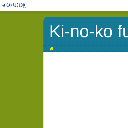
Ki-no-ko f
Home