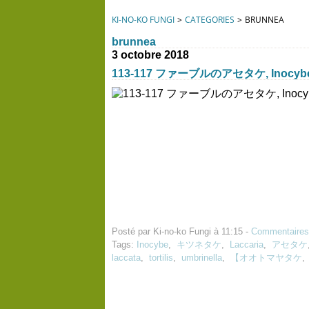
KI-NO-KO FUNGI
>
CATEGORIES
>
BRUNNEA
brunnea
3 octobre 2018
113-117 ファーブルのアセタケ, Inocybes 
Posté par Ki-no-ko Fungi à 11:15 -
Commentaires
Tags:
Inocybe
,
キツネタケ
,
Laccaria
,
アセタケ
laccata
,
tortilis
,
umbrinella
,
【オオトマヤタケ