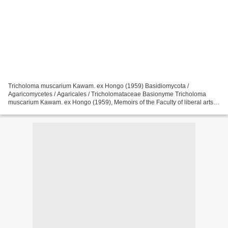
Tricholoma muscarium Kawam. ex Hongo (1959) Basidiomycota /
Agaricomycetes / Agaricales / Tricholomataceae Basionyme Tricholoma
muscarium Kawam. ex Hongo (1959), Memoirs of the Faculty of liberal arts
and education, Shiga University natural science, 9,...