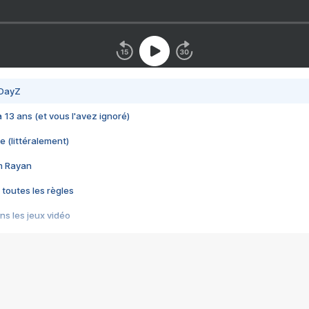
 DayZ
 a 13 ans (et vous l'avez ignoré)
e (littéralement)
im Rayan
 toutes les règles
s les jeux vidéo
us choquant de Rockstar ? - Le scandale BULLY
e plus moche de Steam
du RÊVE tourne au CAUCHEMAR