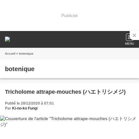
Publicité
MENU
Accueil
» botenique
botenique
Tricholome attrape-mouches (ハエトリシメジ)
Publié le 28/12/2020 à 07:01
Par
Ki-no-ko Fungi