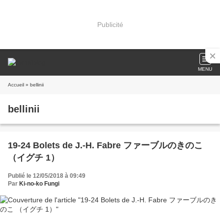
Publicité
MENU
Accueil
» bellinii
bellinii
19-24 Bolets de J.-H. Fabre ファーブルのきのこ
（イグチ 1）
Publié le 12/05/2018 à 09:49
Par
Ki-no-ko Fungi