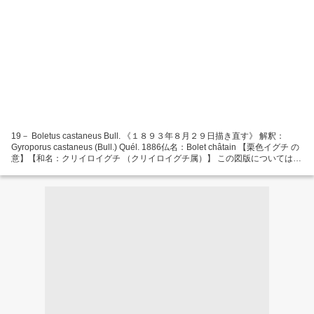
19－ Boletus castaneus Bull. 《１８９３年８月２９日描き直す》 解釈：
Gyroporus castaneus (Bull.) Quél. 1886仏名：Bolet châtain 【栗色イグチ の
意】【和名：クリイロイグチ （クリイロイグチ属）】 この図版については疑
いの余地は全くない。傘のくり色、孔口や肉は白色、とくに柄は中空と言っ
た特徴がクリイロイグチであることを保証してくれる。初心者でさえ間違う
ことはない。 このイグチは頻繁には見られない小型のキノコであるが、少し
石灰分の混ざった砂地などの成育環境が好ましいと、かなり大きいのが見ら
れる。食用であるが（硬いので柄は除く）、管孔がすぐに虫食いとなるので
あまり採集されない。南国の典型的な種ではなく、フランス全土や世界の多
くの地域で見ることができる。...