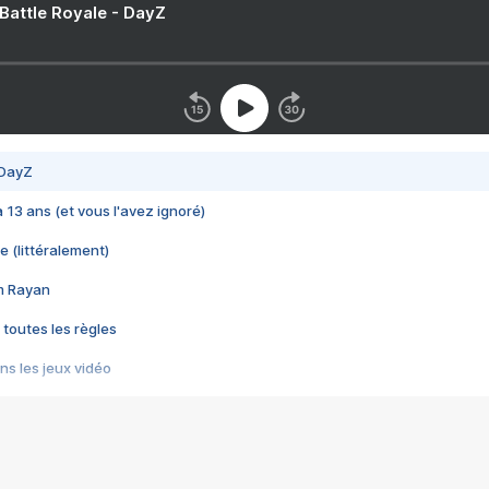
 Battle Royale - DayZ
 DayZ
 a 13 ans (et vous l'avez ignoré)
e (littéralement)
im Rayan
 toutes les règles
s les jeux vidéo
us choquant de Rockstar ? - Le scandale BULLY
e plus moche de Steam
du RÊVE tourne au CAUCHEMAR