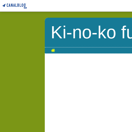
Ki-no-ko f
Home