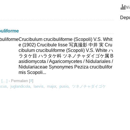
Vi
Depu
liforme
Crucibulum crucibuliforme (Scopoli) V.S. Whit
e (1902) Crucibule lisse 写真撮影 中井 実 Cru
cibulum crucibuliforme (Scopoli) V.S. White ハ
ラタケ目 ハラタケ科 ツネノチャダイゴケ属 B
asidiomycota / Agaricomycetes / Nidulariales /
Nidulariaceae Synonymes Peziza crucibulifor
mis Scopoli...
 [
…
]
- Permalien [
#
]
scus
,
juglandicola
,
laevis
,
major
,
pusio
,
ツネノチャダイゴケ