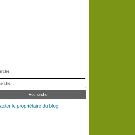
erche
acter le propriétaire du blog