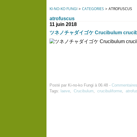
KI-NO-KO FUNGI
>
CATEGORIES
>
ATROFUSCUS
atrofuscus
11 juin 2018
ツネノチャダイゴケ Crucibulum crucibu
Posté par Ki-no-ko Fungi à 06:48 -
Commentaires
Tags:
laeve
,
Crucibulum
,
crucibuliforme
,
atrofu