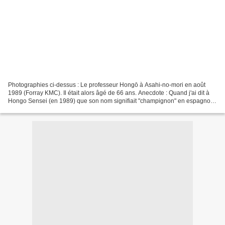
Photographies ci-dessus : Le professeur Hongō à Asahi-no-mori en août
1989 (Forray KMC). Il était alors âgé de 66 ans. Anecdote : Quand j'ai dit à
Hongo Sensei (en 1989) que son nom signifiait "champignon" en espagnol,
je m'attendais à ce qu'il le sache...