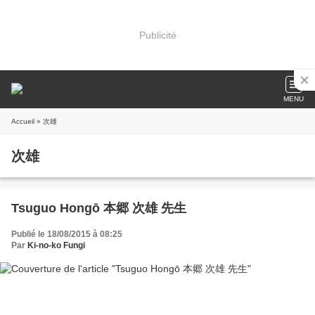
Publicité
MENU
Accueil
» 次雄
次雄
Tsuguo Hongō 本郷 次雄 先生
Publié le 18/08/2015 à 08:25
Par
Ki-no-ko Fungi