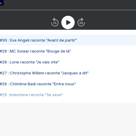
#30 : Eve Angeli raconte "Avant de partir"
#29 : MC Solaar raconte "Bouge de là"
28 : Lorie raconte "Je vais vite"
#27 : Christophe Willem raconte "Jacques a dit"
#26 : Chimène Badi raconte "Entre nous"
#25 : Indochine raconte "3e sexe"
#24 : Zaho raconte "C'est chelou"
#23 : Patrick Bruel raconte "Au café des délices"
#22 : Kyo raconte "Le chemin"