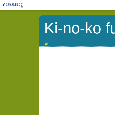
Ki-no-ko f
Home