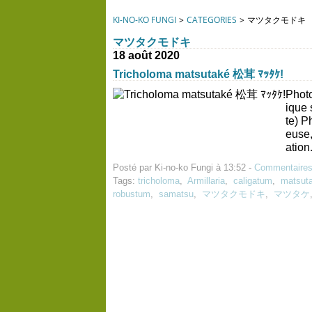
KI-NO-KO FUNGI
>
CATEGORIES
>
マツタクモドキ
マツタクモドキ
18 août 2020
Tricholoma matsutaké 松茸 ﾏｯﾀｹ!
Photo
ique 
te) P
euse,
ation.
Posté par Ki-no-ko Fungi à 13:52 -
Commentaires
Tags:
tricholoma
,
Armillaria
,
caligatum
,
matsut
robustum
,
samatsu
,
マツタクモドキ
,
マツタケ