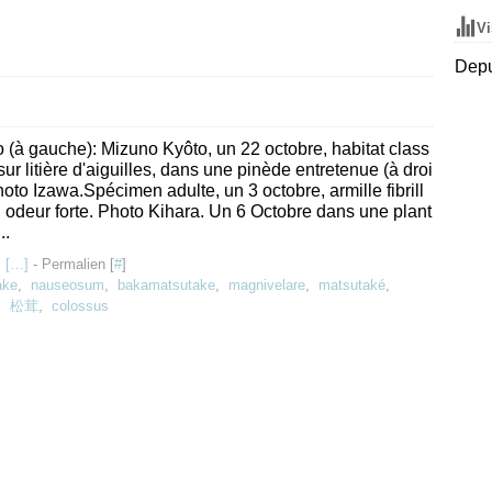
Vi
Depu
 (à gauche): Mizuno Kyôto, un 22 octobre, habitat class
sur litière d'aiguilles, dans une pinède entretenue (à droi
hoto Izawa.Spécimen adulte, un 3 octobre, armille fibrill
 odeur forte. Photo Kihara. Un 6 Octobre dans une plant
..
 [
…
]
- Permalien [
#
]
ake
,
nauseosum
,
bakamatsutake
,
magnivelare
,
matsutaké
,
,
松茸
,
colossus