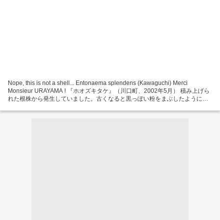
Nope, this is not a shell... Entonaema splendens (Kawaguchi) Merci
Monsieur URAYAMA ! 『ホオズキタケ』（川口町、2002年5月） 積み上げら
れた根株から発生していました。古くなると黒っぽい粉をまぶしたようにな
ります。幼菌の内部はゼリー状です。 Entonaema splendens (Berk. et Curt.)
Lloyd May 25, 2002, Kawaguchi, Hachioji Position...