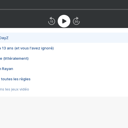
 DayZ
 a 13 ans (et vous l'avez ignoré)
e (littéralement)
im Rayan
 toutes les règles
s les jeux vidéo
us choquant de Rockstar ? - Le scandale BULLY
e plus moche de Steam
du RÊVE tourne au CAUCHEMAR