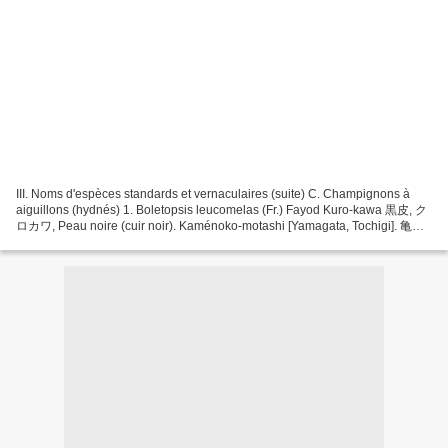
III. Noms d'espèces standards et vernaculaires (suite) C. Champignons à
aiguillons (hydnés) 1. Boletopsis leucomelas (Fr.) Fayod Kuro-kawa 黒皮, ク
ロカワ, Peau noire (cuir noir). Kaménoko-motashi [Yamagata, Tochigi]. 亀の
子もたし, カメノコモタシ, « Champignon Petite tortue...