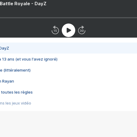
 Battle Royale - DayZ
 DayZ
 a 13 ans (et vous l'avez ignoré)
e (littéralement)
im Rayan
 toutes les règles
s les jeux vidéo
us choquant de Rockstar ? - Le scandale BULLY
e plus moche de Steam
du RÊVE tourne au CAUCHEMAR