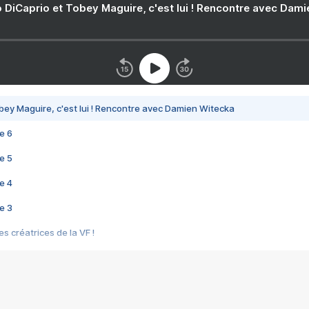
 DiCaprio et Tobey Maguire, c'est lui ! Rencontre avec Dam
bey Maguire, c'est lui ! Rencontre avec Damien Witecka
e 6
e 5
e 4
e 3
s créatrices de la VF !
e 2
e 1
e Mektoub My Love arrive enfin ! Rencontre avec Shaïn Boumedine et Sal