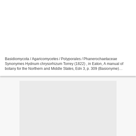
Basidiomycota / Agaricomycetes / Polyporales / Phanerochaetaceae
Synonymes Hydnum chrysorhizum Torrey (1822) , in Eaton, A manual of
botany for the Northern and Middle States, Edn 3, p. 309 (Basionyme)
Hydnum schweinitzii Berkeley & M.A. Curtis (1856)...