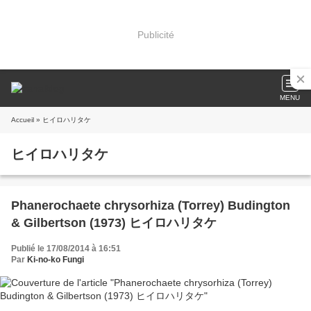
Publicité
MENU
Accueil
» ヒイロハリタケ
ヒイロハリタケ
Phanerochaete chrysorhiza (Torrey) Budington
& Gilbertson (1973) ヒイロハリタケ
Publié le 17/08/2014 à 16:51
Par
Ki-no-ko Fungi