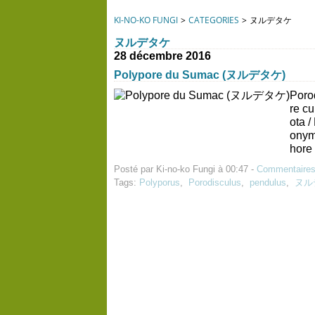
KI-NO-KO FUNGI
>
CATEGORIES
>
ヌルデタケ
ヌルデタケ
28 décembre 2016
Polypore du Sumac (ヌルデタケ)
Poro
re c
ota 
onym
hore 
Posté par Ki-no-ko Fungi à 00:47 -
Commentaires
Tags:
Polyporus
,
Porodisculus
,
pendulus
,
ヌル