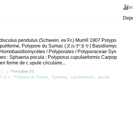
Vi
Depu
disculus pendulus (Schwein. ex Fr.) Murrill 1907 Polypo
upuliforme, Polypore du Sumac (ヌルデタケ) Basidiomyc
/ Homobasidiomycetes / Polyporales / Polyporaceae Syn
es : Sphaeria pocula ; Polyporus cupulaeformis Carpop
en forme de c upule circulaire...
 [
…
]
- Permalien [
#
]
デタケ
,
Polypore du Sumac
,
Sphaeria
,
cupulaeformis
,
pocula