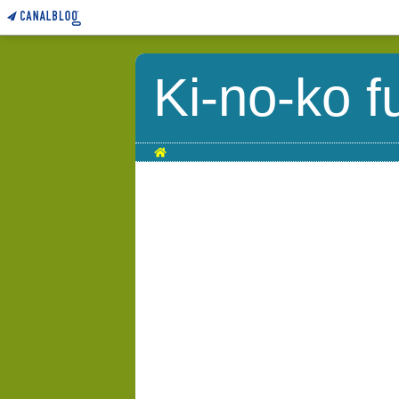
Ki-no-ko f
Home