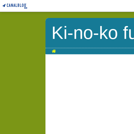
Ki-no-ko f
Home