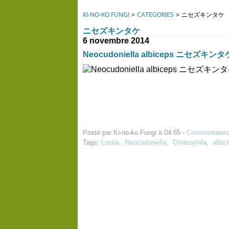
KI-NO-KO FUNGI
>
CATEGORIES
>
ニセズキンタケ
ニセズキンタケ
6 novembre 2014
Neocudoniella albiceps ニセズキンタ
Posté par Ki-no-ko Fungi à 04:55 -
Commentaires
Tags:
Leotia
,
Neocudoniella
,
Ombrophila
,
albic