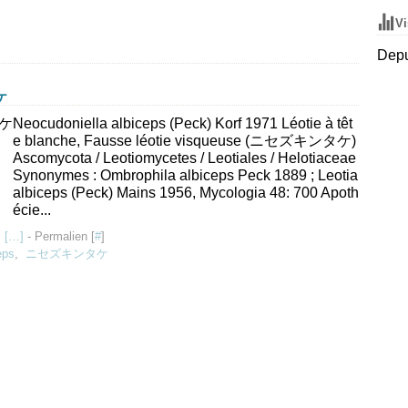
Vi
Depu
ケ
Neocudoniella albiceps (Peck) Korf 1971 Léotie à têt
e blanche, Fausse léotie visqueuse (ニセズキンタケ)
Ascomycota / Leotiomycetes / Leotiales / Helotiaceae
Synonymes : Ombrophila albiceps Peck 1889 ; Leotia
albiceps (Peck) Mains 1956, Mycologia 48: 700 Apoth
écie...
 [
…
]
- Permalien [
#
]
eps
,
ニセズキンタケ