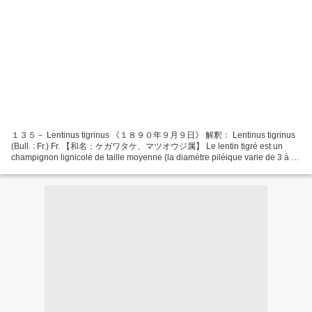
１３５－ Lentinus tigrinus 《１８９０年９月９日》 解釈： Lentinus tigrinus
(Bull. : Fr.) Fr. 【和名：ケガワタケ、マツオウジ属】 Le lentin tigré est un
champignon lignicole de taille moyenne (la diamètre piléique varie de 3 à 7
cm), assez coriace, aux lames souvent crênelées en dents de...