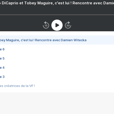
 DiCaprio et Tobey Maguire, c'est lui ! Rencontre avec Dam
bey Maguire, c'est lui ! Rencontre avec Damien Witecka
e 6
e 5
e 4
e 3
s créatrices de la VF !
e 2
e 1
e Mektoub My Love arrive enfin ! Rencontre avec Shaïn Boumedine et Sal