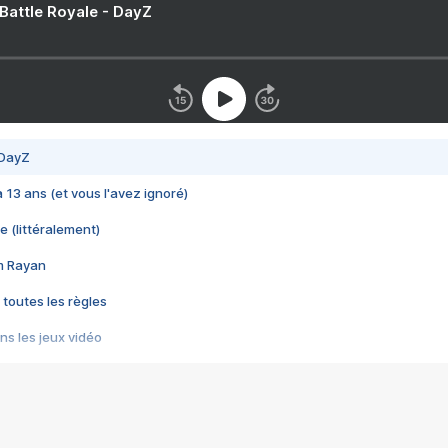
 Battle Royale - DayZ
 DayZ
 a 13 ans (et vous l'avez ignoré)
e (littéralement)
im Rayan
 toutes les règles
s les jeux vidéo
us choquant de Rockstar ? - Le scandale BULLY
e plus moche de Steam
du RÊVE tourne au CAUCHEMAR