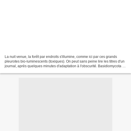
La nuit venue, la forêt par endroits s'illumine, comme ici par ces grands
pleurotes bio-luminescents (toxiques). On peut sans peine lire les titres d'un
journal, après quelques minutes d'adaptation à l'obscurité. Basidiomycota /
Homobasidiomycetes / Tricholomatales...