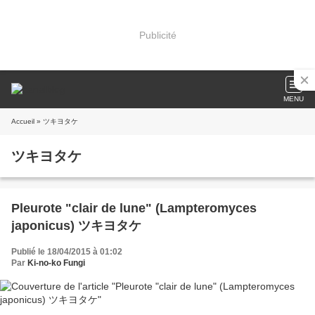
Publicité
MENU
Accueil
» ツキヨタケ
ツキヨタケ
Pleurote "clair de lune" (Lampteromyces
japonicus) ツキヨタケ
Publié le 18/04/2015 à 01:02
Par
Ki-no-ko Fungi