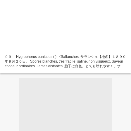
９９－ Hygrophorus puniceus (!) 《Sallanches, サランシュ【地名】１８９０
年９月２０日。 Spores blanches, très fragile, satiné, non visqueux. Saveur
et odeur ordinaires. Lames distantes. 胞子は白色。とても壊れやすく、サテ
ンのような光沢を持ち、粘質ではない。味や香りに特徴はなく、ひだは疎》
解釈：Hygrocybe punicea (Fr. : Fr.) Kummer...