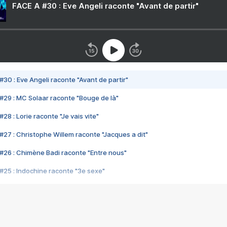
FACE A #30 : Eve Angeli raconte "Avant de partir"
#30 : Eve Angeli raconte "Avant de partir"
#29 : MC Solaar raconte "Bouge de là"
28 : Lorie raconte "Je vais vite"
#27 : Christophe Willem raconte "Jacques a dit"
#26 : Chimène Badi raconte "Entre nous"
#25 : Indochine raconte "3e sexe"
#24 : Zaho raconte "C'est chelou"
#23 : Patrick Bruel raconte "Au café des délices"
#22 : Kyo raconte "Le chemin"