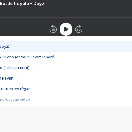
 Battle Royale - DayZ
 DayZ
 a 13 ans (et vous l'avez ignoré)
e (littéralement)
im Rayan
 toutes les règles
s les jeux vidéo
us choquant de Rockstar ? - Le scandale BULLY
e plus moche de Steam
du RÊVE tourne au CAUCHEMAR