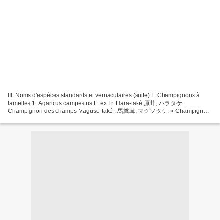
III. Noms d'espèces standards et vernaculaires (suite) F. Champignons à
lamelles 1. Agaricus campestris L. ex Fr. Hara-také 原茸, ハラタケ.
Champignon des champs Maguso-také . 馬糞茸, マグソタケ, « Champignon
du crottin de cheval » . Cette espèce n'est pas aussi commune...