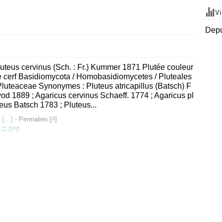
Vi
Depu
uteus cervinus (Sch. : Fr.) Kummer 1871 Plutée couleur
 cerf Basidiomycota / Homobasidiomycetes / Pluteales
Pluteaceae Synonymes : Pluteus atricapillus (Batsch) F
od 1889 ; Agaricus cervinus Schaeff. 1774 ; Agaricus pl
eus Batsch 1783 ; Pluteus...
 [
…
]
- Permalien [
#
]
ベニガサ