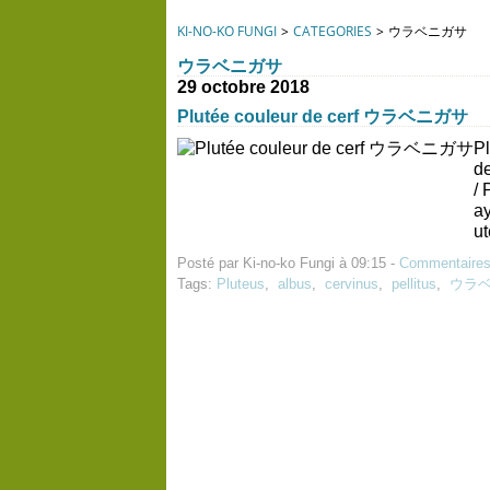
KI-NO-KO FUNGI
>
CATEGORIES
>
ウラベニガサ
ウラベニガサ
29 octobre 2018
Plutée couleur de cerf ウラベニガサ
Pl
de
/ 
ay
ut
Posté par Ki-no-ko Fungi à 09:15 -
Commentaires
Tags:
Pluteus
,
albus
,
cervinus
,
pellitus
,
ウラ