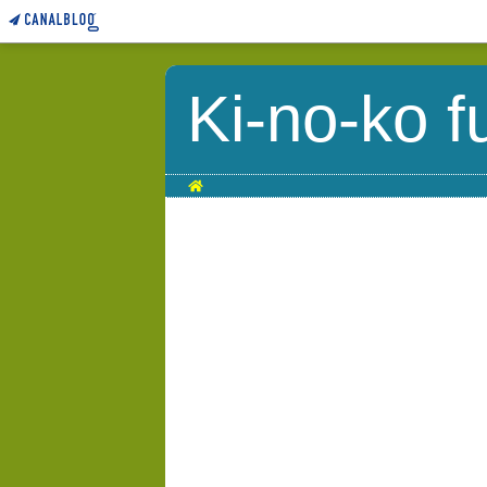
Ki-no-ko f
Home