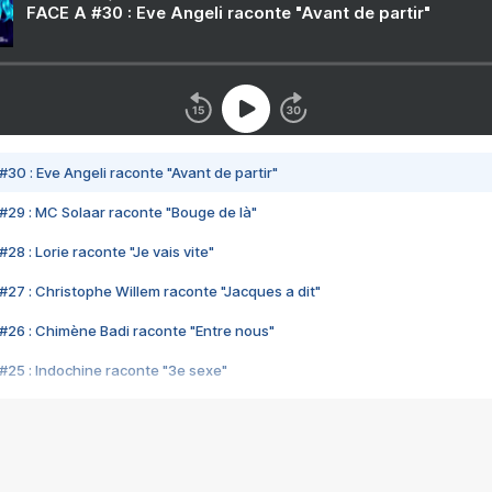
FACE A #30 : Eve Angeli raconte "Avant de partir"
#30 : Eve Angeli raconte "Avant de partir"
#29 : MC Solaar raconte "Bouge de là"
28 : Lorie raconte "Je vais vite"
#27 : Christophe Willem raconte "Jacques a dit"
#26 : Chimène Badi raconte "Entre nous"
#25 : Indochine raconte "3e sexe"
#24 : Zaho raconte "C'est chelou"
#23 : Patrick Bruel raconte "Au café des délices"
#22 : Kyo raconte "Le chemin"