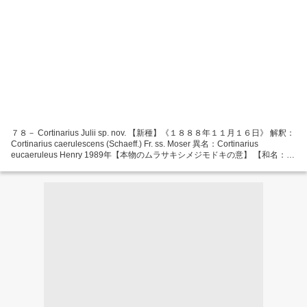
７８－ Cortinarius Julii sp. nov. 【新種】《１８８８年１１月１６日》 解釈：
Cortinarius caerulescens (Schaeff.) Fr. ss. Moser 異名：Cortinarius
eucaeruleus Henry 1989年【本物のムラサキシメジモドキの意】 【和名：ム
ラサキシメジモドキ、ムラサキシメジモドキ節、オオカシワギタケ亜属】
Julii は彼の息子の Jules に贈った名前で、ファ－ブルによって特別に新しく
たてられた種である。本当に新種だろうか？私達はむしろこのキノコは既に
記述されており、ファ－ブルが識別できなかったのではないかと思う。...