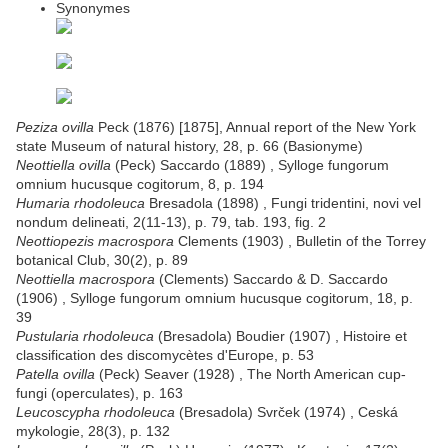
Synonymes
Peziza ovilla
Peck (1876) [1875], Annual report of the New York
state Museum of natural history, 28, p. 66 (Basionyme)
Neottiella ovilla
(Peck) Saccardo (1889) , Sylloge fungorum
omnium hucusque cogitorum, 8, p. 194
Humaria rhodoleuca
Bresadola (1898) , Fungi tridentini, novi vel
nondum delineati, 2(11-13), p. 79, tab. 193, fig. 2
Neottiopezis macrospora
Clements (1903) , Bulletin of the Torrey
botanical Club, 30(2), p. 89
Neottiella macrospora
(Clements) Saccardo & D. Saccardo
(1906) , Sylloge fungorum omnium hucusque cogitorum, 18, p.
39
Pustularia rhodoleuca
(Bresadola) Boudier (1907) , Histoire et
classification des discomycètes d'Europe, p. 53
Patella ovilla
(Peck) Seaver (1928) , The North American cup-
fungi (operculates), p. 163
Leucoscypha rhodoleuca
(Bresadola) Svrček (1974) , Ceská
mykologie, 28(3), p. 132