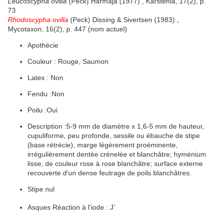
Leucoscypha ovilla
(Peck) Harmaja (1977) , Karstenia, 17(2), p.
73
Rhodoscypha ovilla
(Peck) Dissing & Sivertsen (1983) ,
Mycotaxon, 16(2), p. 447 (nom actuel)
Apothécie
Couleur
:
Rouge, Saumon
Latex
:
Non
Fendu :
Non
Poilu :
Oui
Description :
5-9 mm de diamètre x 1,6-5 mm de hauteur,
cupuliforme
, peu profonde,
sessile
ou ébauche de
stipe
(base rétrécie),
marge
légèrement proéminente,
irrégulièrement dentée
crénelée
et blanchâtre;
hyménium
lisse
, de couleur rose à rose blanchâtre; surface externe
recouverte d'un dense feutrage de
poils
blanchâtres.
Stipe
nul
-
Asques
Réaction à l'iode
:
J