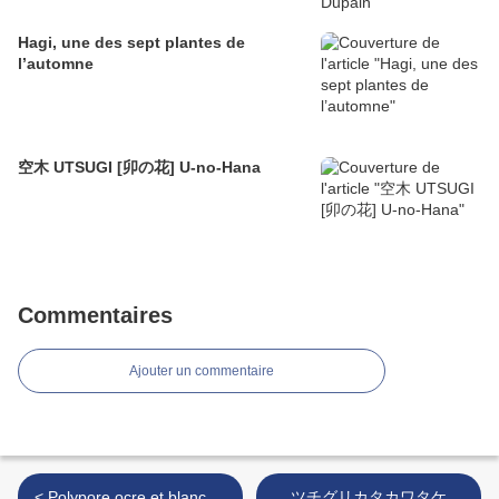
Hagi, une des sept plantes de
l’automne
空木 UTSUGI [卯の花] U-no-Hana
Commentaires
Ajouter un commentaire
< Polypore ocre et blanc,
ツチグリカタカワタケ