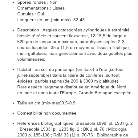
Spores rondes :
Non
Ornementations
:
Lisses
Guttules
:
Oui
Longueur en µm (min-max) :
32-43
Description :
Asques
octosporées cylindriques à extrémité
basale
rétrécie et souvent
flexueuse
, 12-15,5 de large x
520 µm de
longueur
maximum;
paraphyses
septée
2-3;
spores
fusoïdes, 35 x 11,5 en moyenne,
lisses
à l'optique,
multi-guttulées, mais généralement avec deux gouttes plus
volumineuses.
Habitat
: au s
ol,
du printemps (en Italie) à l'été (surtout
juillet-septembre) dans la litière de conifères, surtout
épicéas, parfois sapins (de 200 à 3000 m d'altitude).
Rare
espèce
largement distribuée en Amérique du Nord,
en Inde et dans toute l'Europe, Grande Bretagne exceptée.
Taille en cm (min-max)0.5-0.9
Comestibilité non documentée
Références bibliographiques Bresadola 1898: pl. 193 fig. 2
; Bresadola 1933: pl. 1233 fig. 2 ; BK 1 pl. 70 ; Micologia
2000 p. 185-198 ; RdM 33 (1) p. 70-76 ;
Bibliographie de