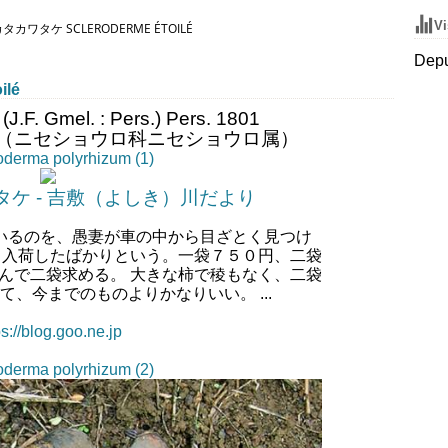
Vi
カワタケ SCLERODERME ÉTOILÉ
Depu
lé
(J.F. Gmel. : Pers.) Pers. 1801
（ニセショウロ科ニセショウロ属）
ケ - 吉敷（よしき）川だより
いるのを、愚妻が車の中から目ざとく見つけ
ら入荷したばかりという。一袋７５０円、二袋
んで二袋求める。 大きな柿で稜もなく、二袋
、今までのものよりかなりいい。 ...
ps://blog.goo.ne.jp