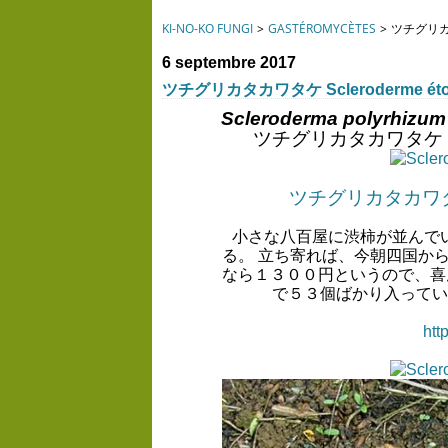
KI-NO-KO FUNGI
>
GASTÉROMYCÈTES
>
ツチグリカタ
6 septembre 2017
ツチグリカタカワタケ Scleroderme étoi
Scleroderma polyrhizum
ツチグリカタカワタケ
ツチグリカタカワタ
小さな八百屋に渋柿が並んで
る。 立ち寄れば、今朝四国か
なら１３００円というので、喜
で５３個ばかり入っていて
htt