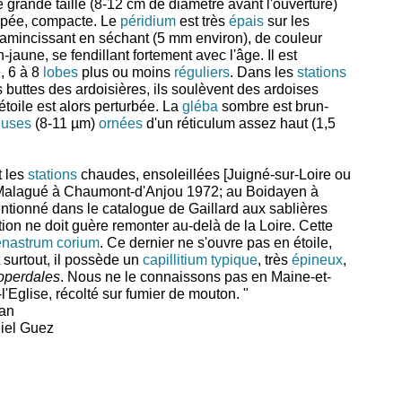
 grande taille (8-12 cm de diamètre avant l'ouverture)
ppée, compacte. Le
péridium
est très
épais
sur les
s'amincissant en séchant (5 mm environ), de couleur
jaune, se fendillant fortement avec l'âge. Il est
, 6 à 8
lobes
plus ou moins
réguliers
. Dans les
stations
buttes des ardoisières, ils soulèvent des ardoises
étoile est alors perturbée. La
gléba
sombre est brun-
euses
(8-11 µm)
ornées
d'un réticulum assez haut (1,5
t les
stations
chaudes, ensoleillées [Juigné-sur-Loire ou
e Malagué à Chaumont-d'Anjou 1972; au Boidayen à
tionné dans le catalogue de Gaillard aux sablières
tion ne doit guère remonter au-delà de la Loire. Cette
nastrum corium
. Ce dernier ne s'ouvre pas en étoile,
t surtout, il possède un
capillitium
typique
, très
épineux
,
operdales
. Nous ne le connaissons pas en Maine-et-
l'Eglise, récolté sur fumier de mouton. "
éan
niel Guez