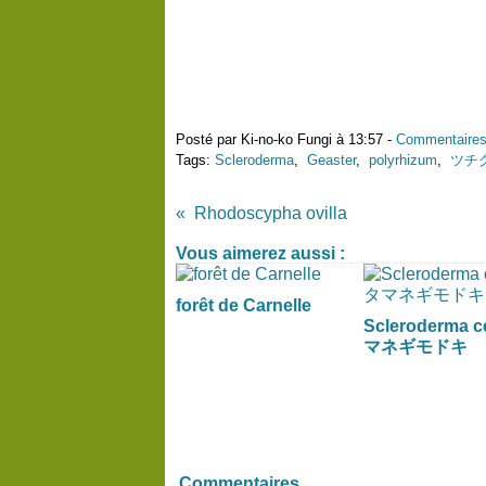
Posté par Ki-no-ko Fungi à 13:57 -
Commentaires
Tags:
Scleroderma
,
Geaster
,
polyrhizum
,
ツチ
Rhodoscypha ovilla
Vous aimerez aussi :
forêt de Carnelle
Scleroderma 
マネギモドキ
Commentaires