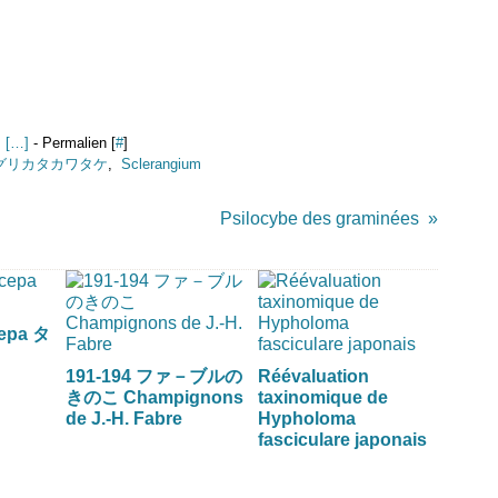
 [
…
]
- Permalien [
#
]
グリカタカワタケ
,
Sclerangium
Psilocybe des graminées
cepa タ
191-194 ファ－ブルの
Réévaluation
きのこ Champignons
taxinomique de
de J.-H. Fabre
Hypholoma
fasciculare japonais