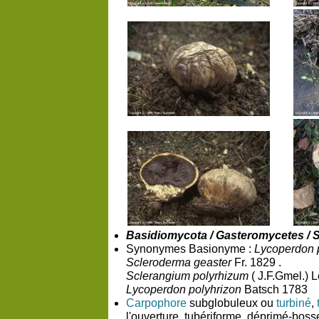
Basidiomycota / Gasteromycetes / 
Synonymes Basionyme :
Lycoperdon 
Scleroderma geaster
Fr. 1829 .
Sclerangium polyrhizum
( J.F.Gmel.) L
Lycoperdon polyhrizon
Batsch 1783
Carpophore
subglobuleux ou
turbiné
,
l'ouverture, tubériforme, déprimé-boss