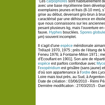
"Les
carpophores
sont habituellement de
avec une base mycélienne bien dévelo
exemplaires jeunes et frais (8-10 mm), 
grise au début, devenant gris-brun à brun-
caractérisé par une déhiscence en étoile
que nous connaissons sur les anciennes 
pesant plusieurs kg, mais l'ouverture en 
fauve.
Hyphes
bouclées.
Spores
globul
µm) souvent incomplet.
Il s'agit d'une
espèce
méridionale aiman
Trélazé 1970, 1975 ; près de l'étang d
Feneu 1976; à Fontaine-Milon 1971 ; men
d'Ecouflant en 1901]. Son aire de réparti
espèce
est parfois confondue avec
Myce
l'
exopéridium
est grisâtre (sans jaune) e
d'où son appartenance à l'
ordre
des
Lyc
Loire mais tout près, au Sud, à Argenton-
Date de création : 03/06/2010 - Rémi P
Dernière modification : 27/03/2015 - Da