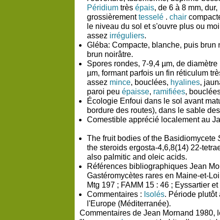
Péridium
très
épais
, de 6 à 8 mm, dur,
grossièrement
tesselé
.
chair
compacte,
le niveau du sol et s'ouvre plus ou mo
assez
irréguliers
.
Gléba:
Compacte, blanche, puis brun n
brun noirâtre.
Spores rondes, 7-9,4 µm, de diamètre
µm, formant parfois un fin réticulum tr
assez
mince
, bouclées,
hyalines
, jau
paroi peu
épaisse
,
ramifiées
, bouclées
Écologie Enfoui dans le sol avant matu
bordure des routes), dans le sable des
Comestible apprécié localement au Jap
The fruit bodies of the Basidiomycete
the steroids ergosta-4,6,8(14) 22-tet
also palmitic and oleic acids.
Références bibliographiques Jean Mor
Gastéromycètes rares en Maine-et-Loir
Mtg 197 ; FAMM 15 : 46 ; Eyssartier et 
Commentaires :
Isolés
. Période plutô
l'Europe (Méditerranée).
Commentaires de Jean Mornand 1980, loc.