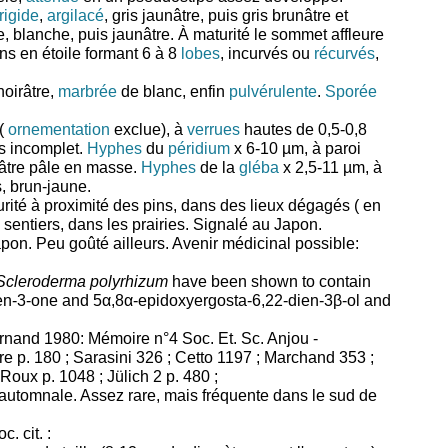
rigide
,
argilacé
, gris jaunâtre, puis gris brunâtre et
 blanche, puis jaunâtre. À maturité le sommet affleure
ins en étoile formant 6 à 8
lobes
, incurvés ou
récurvés
,
oirâtre,
marbrée
de blanc, enfin
pulvérulente
.
Sporée
 (
ornementation
exclue), à
verrues
hautes de 0,5-0,8
ès incomplet.
Hyphes
du
péridium
x 6-10 µm, à paroi
nâtre pâle en masse.
Hyphes
de la
gléba
x 2,5-11 µm, à
, brun-jaune.
rité à proximité des pins, dans des lieux dégagés ( en
 sentiers, dans les prairies. Signalé au Japon.
on. Peu goûté ailleurs. Avenir médicinal possible:
Scleroderma polyrhizum
have been shown to contain
raen-3-one and 5α,8α-epidoxyergosta-6,22-dien-3β-ol and
nand 1980: Mémoire n°4 Soc. Et. Sc. Anjou -
e p. 180 ; Sarasini 326 ; Cetto 1197 ; Marchand 353 ;
Roux p. 1048 ; Jülich 2 p. 480 ;
t automnale. Assez rare, mais fréquente dans le sud de
 cit. :