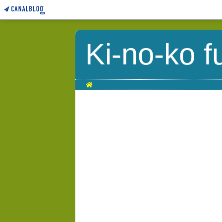
Ki-no-ko f
Home