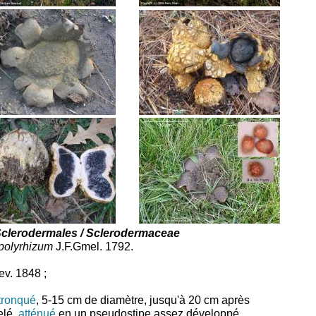
Sclerodermales / Sclerodermaceae
polyrhizum
J.F.Gmel. 1792.
ev. 1848 ;
tronqué
, 5-15 cm de diamètre, jusqu'à 20 cm après
elé,
atténué
en un pseudostipe assez développé.