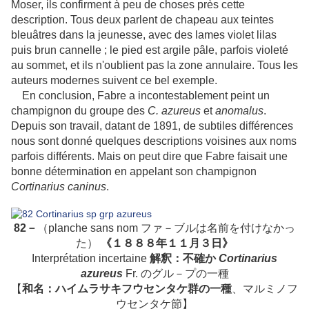
Moser, ils confirment à peu de choses près cette
description. Tous deux parlent de chapeau aux teintes
bleuâtres dans la jeunesse, avec des lames violet lilas
puis brun cannelle ; le pied est argile pâle, parfois violeté
au sommet, et ils n'oublient pas la zone annulaire. Tous les
auteurs modernes suivent ce bel exemple.
En conclusion, Fabre a incontestablement peint un
champignon du groupe des
C. azureus
et
anomalus
.
Depuis son travail, datant de 1891, de subtiles différences
nous sont donné quelques descriptions voisines aux noms
parfois différents. Mais on peut dire que Fabre faisait une
bonne détermination en appelant son champignon
Cortinarius caninus
.
82－
（planche sans nom ファ－ブルは名前を付けなかっ
た）
《１８８８年１１月３日》
Interprétation incertaine
解釈：不確か
Cortinarius
azureus
Fr. のグル－プの一種
【
和名：ハイムラサキフウセンタケ群の一種
、マルミノフ
ウセンタケ節】