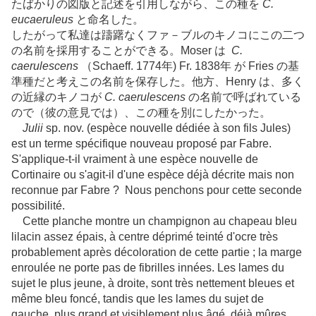
たばかりの図版と記述を引用しながら、この種を
C.
eucaeruleus
と命名した。
したがって私達は躊躇なくファ－ブルのキノコにこの二つ
の名前を採用することができる。Moser は
C.
caerulescens
（Schaeff. 1774年) Fr. 1838年 が Fries の基
準種だと考えこの名前を保存した。他方、Henry は、多く
の近縁のキノコが
C. caerulescens
の名前で呼ばれている
ので（彼の意見では）、この種を別にしたかった。
Julii
sp. nov. (espèce nouvelle dédiée à son fils Jules)
est un terme spécifique nouveau proposé par Fabre.
S'applique-t-il vraiment à une espèce nouvelle de
Cortinaire ou s'agit-il d'une espèce déjà décrite mais non
reconnue par Fabre ? Nous penchons pour cette seconde
possibilité.
Cette planche montre un champignon au chapeau bleu
lilacin assez épais, à centre déprimé teinté d'ocre très
probablement après décoloration de cette partie ; la marge
enroulée ne porte pas de fibrilles innées. Les lames du
sujet le plus jeune, à droite, sont très nettement bleues et
même bleu foncé, tandis que les lames du sujet de
gauche, plus grand et visiblement plus âgé, déjà mûres,