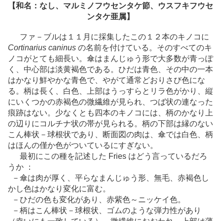
【和名：なし、マルミノフウセンタケ節、ウスフキフウセ
ンタケ亜属】
ファ－ブルは１１月に採集したこの１２本のキノコに
Cortinarius caninus
の名前を付けている。そのすべてのキ
ノコがとても細長い。傘はまんじゅう形で大多数が青っぽ
く、中心部は淡黄褐色である。ひだは青色、その中の一本
はかなり鮮やかな青色で、やがて通常どおりさび色にな
る。柄は長く、白色、上部はうっすらとリラ色がかり、縦
にいくつかの赤褐色の微繊維が見られ、つば状の連なった
痕跡はない。少なくとも四本のキノコには、柄のかなり上
の辺りにコルチナ状の帯が見られる。柄の下部は縁のない
こん棒状－球根状であり、断面図の肉は、傘では白色、柄
はほんの僅か色がついているにすぎない。
最初にこの種を記述した Fries はどう言っているだろ
うか ：
－傘は肉が厚く、平らなまんじゅう形、無毛、赤褐色し
かし色はかなり変化に富む。
－ひだの色も変化があり、赤紫色～ニッケイ色。
－柄はこん棒状－球根状、ゴムのような弾力性があり