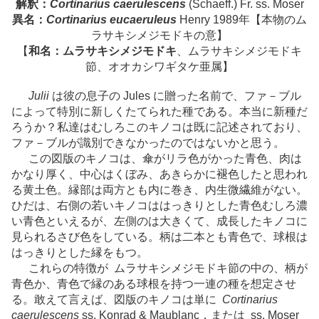
解釈：
Cortinarius caerulescens
(Schaeff.) Fr. ss. Moser
異名：
Cortinarius eucaeruleus
Henry 1989年【本物のム
ラサキシメジモドキの意】
【
和名：ムラサキシメジモドキ
、ムラサキシメジモドキ
節、オオカシワギタケ亜属】
Julii
は彼の息子の Jules に贈った名前で、ファ－ブル
によって特別に新しくたてられた種である。本当に新種だ
ろうか？私達はむしろこのキノコは既に記述されており、
ファ－ブルが識別できなかったのではないかと思う。
この図版のキノコは、傘がリラ色がかった青色、肉は
かなり厚く、中心はくぼみ、あきらかに褪色したと思われ
る黄土色。縁部は両方とも内に巻き、内生微繊維がない。
ひだは、右側の若いキノコははっきりとした青色むしろ濃
い青色といえるが、左側のは大きくて、成長したキノコに
見られるさび色をしている。柄は二本とも青色で、球根は
はっきりとした縁をもつ。
これらの特徴が ムラサキシメジモドキ節の中の、柄が
青色か、青色で縁のある球根を持つ一連の種を想定させ
る。敢えて言えば、図版のキノコは単に
Cortinarius
caerulescens
ss. Konrad & Maublanc，または ss. Moser