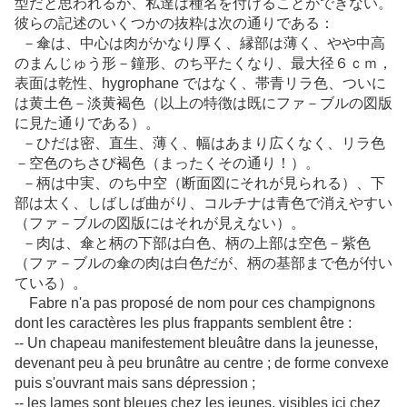
型だと思われるが、私達は種名を付けることができない。
彼らの記述のいくつかの抜粋は次の通りである：
－傘は、中心は肉がかなり厚く、縁部は薄く、やや中高
のまんじゅう形－鐘形、のち平たくなり、最大径６ｃｍ，
表面は乾性、hygrophane ではなく、帯青リラ色、ついに
は黄土色－淡黄褐色（以上の特徴は既にファ－ブルの図版
に見た通りである）。
－ひだは密、直生、薄く、幅はあまり広くなく、リラ色
－空色のちさび褐色（まったくその通り！）。
－柄は中実、のち中空（断面図にそれが見られる）、下
部は太く、しばしば曲がり、コルチナは青色で消えやすい
（ファ－ブルの図版にはそれが見えない）。
－肉は、傘と柄の下部は白色、柄の上部は空色－紫色
（ファ－ブルの傘の肉は白色だが、柄の基部まで色が付い
ている）。
Fabre n'a pas proposé de nom pour ces champignons
dont les caractères les plus frappants semblent être :
-- Un chapeau manifestement bleuâtre dans la jeunesse,
devenant peu à peu brunâtre au centre ; de forme convexe
puis s'ouvrant mais sans dépression ;
-- les lames sont bleues chez les jeunes, visibles ici chez