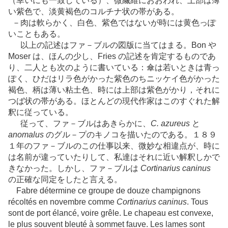
（幸いにも一致している）、微繊維におおわれ、上部は薄
い紫色で、淡黄褐色のコルチナ状の帯がある。
－肉は軟らかく、白色、紫色ではないが時には黄色っぽ
いこともある。
以上の記述はファ－ブルの図版に当てはまる。Bon や
Moser は、ほんの少し、Fries の記述を肯定するものであ
り、二人とも次のように書いている：傘は若いときは青っ
ぽく、ひだはリラ色がかった紫色のちニッケイ色がかった
褐色、柄は薄い粘土色、時には上部は紫色がかり，それに
つば状の帯がある。ほとんどの現代作家はこのすぐれた解
釈に従っている。
従って、ファ－ブルはあきらかに、
C. azureus
と
anomalus
のグル－プのキノコを描いたのである。１８９
１年のファ－ブルのこの仕事以来、微妙な相違点が、時に
は名前が違っていたりして、私達はそれに近い解釈しかで
きなかった。しかし、ファ－ブルは
Cortinarius caninus
の正確な同定をしたと言える。
Fabre détermine ce groupe de douze champignons
récoltés en novembre comme
Cortinarius caninus
. Tous
sont de port élancé, voire grêle. Le chapeau est convexe,
le plus souvent bleuté à sommet fauve. Les lames sont