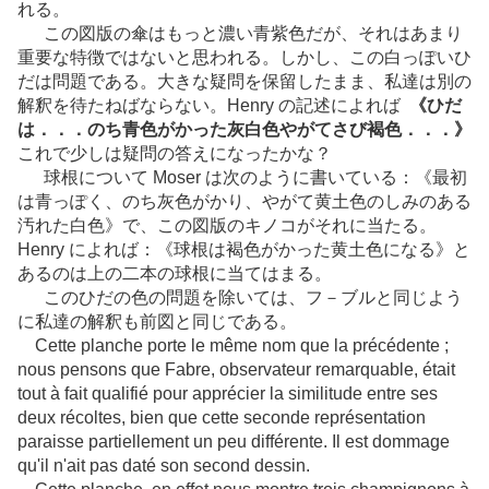
れる。
この図版の傘はもっと濃い青紫色だが、それはあまり
重要な特徴ではないと思われる。しかし、この白っぽいひ
だは問題である。大きな疑問を保留したまま、私達は別の
解釈を待たねばならない。Henry の記述によれば
《ひだ
は．．．のち青色がかった灰白色やがてさび褐色．．．》
これで少しは疑問の答えになったかな？
球根について Moser は次のように書いている：《最初
は青っぽく、のち灰色がかり、やがて黄土色のしみのある
汚れた白色》で、この図版のキノコがそれに当たる。
Henry によれば：《球根は褐色がかった黄土色になる》と
あるのは上の二本の球根に当てはまる。
このひだの色の問題を除いては、フ－ブルと同じよう
に私達の解釈も前図と同じである。
Cette planche porte le même nom que la précédente ;
nous pensons que Fabre, observateur remarquable, était
tout à fait qualifié pour apprécier la similitude entre ses
deux récoltes, bien que cette seconde représentation
paraisse partiellement un peu différente. Il est dommage
qu'il n'ait pas daté son second dessin.