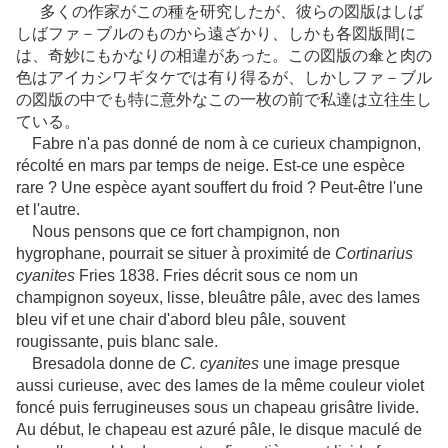
多くの作家がこの種を研究したが、彼らの図版はしば
しばファ－ブルのものから遠ざかり、しかも各図版間に
は、奇妙にもかなりの相違があった。この図版の傘と肉の
色はアイカシワギタケでは有り得るが、しかしファ－ブル
の図版の中でも特に意外なこの一枚の前で私達は立往生し
ている。
Fabre n'a pas donné de nom à ce curieux champignon,
récolté en mars par temps de neige. Est-ce une espèce
rare ? Une espèce ayant souffert du froid ? Peut-être l'une
et l'autre.
Nous pensons que ce fort champignon, non
hygrophane, pourrait se situer à proximité de
Cortinarius
cyanites
Fries 1838. Fries décrit sous ce nom un
champignon soyeux, lisse, bleuâtre pâle, avec des lames
bleu vif et une chair d'abord bleu pâle, souvent
rougissante, puis blanc sale.
Bresadola donne de
C. cyanites
une image presque
aussi curieuse, avec des lames de la même couleur violet
foncé puis ferrugineuses sous un chapeau grisâtre livide.
Au début, le chapeau est azuré pâle, le disque maculé de