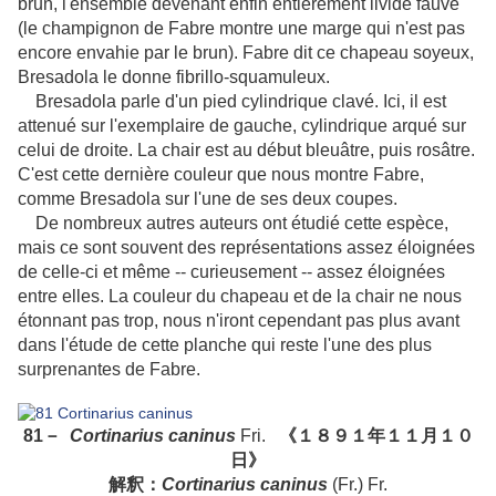
brun, l'ensemble devenant enfin entièrement livide fauve
(le champignon de Fabre montre une marge qui n'est pas
encore envahie par le brun). Fabre dit ce chapeau soyeux,
Bresadola le donne fibrillo-squamuleux.
Bresadola parle d'un pied cylindrique clavé. Ici, il est
attenué sur l'exemplaire de gauche, cylindrique arqué sur
celui de droite. La chair est au début bleuâtre, puis rosâtre.
C'est cette dernière couleur que nous montre Fabre,
comme Bresadola sur l'une de ses deux coupes.
De nombreux autres auteurs ont étudié cette espèce,
mais ce sont souvent des représentations assez éloignées
de celle-ci et même -- curieusement -- assez éloignées
entre elles. La couleur du chapeau et de la chair ne nous
étonnant pas trop, nous n'iront cependant pas plus avant
dans l'étude de cette planche qui reste l'une des plus
surprenantes de Fabre.
81－
Cortinarius caninus
Fri.
《１８９１年１１月１０
日》
解釈：
Cortinarius caninus
(Fr.) Fr.