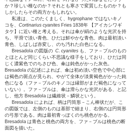
か？珍しい種なのか？それとも寒さで変質したものか？も
しかしたらその両方かもしれない。
私達は、このたくましく、hygrophane ではないキノ
コを、
Cortinarius cyanites
Fries 1838年 【アイカシワギ
タケ】に近い種と考える。それは傘が絹のような光沢を持
ち、平滑で淡い青色、ひだは鮮やかな青色、肉は最初淡い
青色、しばしば赤変し、のち汚れた白色になる。
Bresadola の図版の
C. cyanites
も、ファ－ブルのもの
とほとんど同じくらい不思議な様子をしており、ひだは同
じく濃紫色でのちさび色、傘は鈍色がかった灰色。
Bresadola の記述によれば、傘は初め淡い空色で中心部に
は褐色の斑点が見られ、やがて全体が淡黄褐色がかった鈍
色になる（ファ－ブルのキノコは縁部がまだ褐色になって
いない）。ファ－ブルは、傘は滑らかな光沢がある、と記
し、他方 Bresadola は繊維状－鱗状という。
Bresadola によれば、柄は円筒形－こん棒状だが、こ
の図版では、左側のものは基部で細まり、右側のは円筒形
の弓形である。肉は最初青っぽくのち桃色がかる。
Bresadola は青色と桃色の両方を、ファ－ブルは桃色の断
面図を描いた。