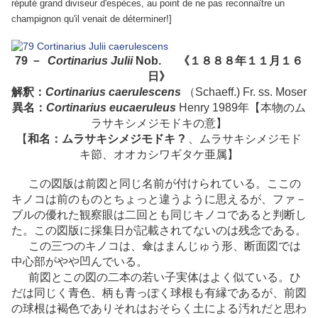
réputé grand diviseur d'espèces, au point de ne pas reconnaître un
champignon qu'il venait de déterminer!]
79 －
Cortinarius Julii
Nob.
《１８８８年１１月１６
日》
解釈：
Cortinarius caerulescens
（Schaeff.) Fr. ss. Moser
異名：
Cortinarius eucaeruleus
Henry 1989年【本物のム
ラサキシメジモドキの意】
【
和名：ムラサキシメジモドキ ?
、ムラサキシメジモド
キ節、オオカシワギタケ亜属】
この図版は前図と同じ名前が付けられている。ここの
キノコは前のものとちょっと違うように思えるが、ファ－
ブルの優れた観察眼は二回とも同じキノコであると判断し
た。この図版に採集日が記載されてないのは残念である。
この三つのキノコは、傘はまんじゅう形、断面図では
中心部がやや凹んでいる。
前図とこの図の二本の若い子実体はよく似ている。ひ
だは同じく青色、柄も青っぽく球根も有縁であるが、前図
の球根は褐色でありそれはおそらく土による汚れだと思わ