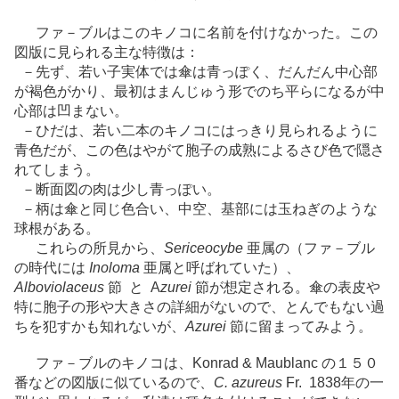
ファ－ブルはこのキノコに名前を付けなかった。この
図版に見られる主な特徴は：
－先ず、若い子実体では傘は青っぽく、だんだん中心部
が褐色がかり、最初はまんじゅう形でのち平らになるが中
心部は凹まない。
－ひだは、若い二本のキノコにはっきり見られるように
青色だが、この色はやがて胞子の成熟によるさび色で隠さ
れてしまう。
－断面図の肉は少し青っぽい。
－柄は傘と同じ色合い、中空、基部には玉ねぎのような
球根がある。
これらの所見から、
Sericeocybe
亜属の（ファ－ブル
の時代には
Inoloma
亜属と呼ばれていた）、
Alboviolaceus
節 と A
zurei
節が想定される。傘の表皮や
特に胞子の形や大きさの詳細がないので、とんでもない過
ちを犯すかも知れないが、
Azurei
節に留まってみよう。
ファ－ブルのキノコは、Konrad & Maublanc の１５０
番などの図版に似ているので、
C. azureus
Fr. 1838年の一