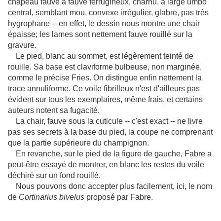
chapeau fauve à fauve ferrugineux, charnu, à large umbo
central, semblant mou, convexe irrégulier, glabre, pas très
hygrophane -- en effet, le dessin nous montre une chair
épaisse; les lames sont nettement fauve rouillé sur la
gravure.
Le pied, blanc au sommet, est légèrement teinté de
rouille. Sa base est claviforme bulbeuse, non marginée,
comme le précise Fries. On distingue enfin nettement la
trace annuliforme. Ce voile fibrilleux n'est d'ailleurs pas
évident sur tous les exemplaires, même frais, et certains
auteurs notent sa fugacité.
La chair, fauve sous la cuticule -- c'est exact -- ne livre
pas ses secrets à la base du pied, la coupe ne comprenant
que la partie supérieure du champignon.
En revanche, sur le pied de la figure de gauche, Fabre a
peut-être essayé de montrer, en blanc les restes du voile
déchiré sur un fond rouillé.
Nous pouvons donc accepter plus facilement, ici, le nom
de
Cortinarius bivelus
proposé par Fabre.