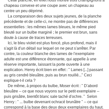
Cette planche, en effet nous montre trois champignons à
chapeau convexe et une coupe avec un chapeau au
centre un peu déprimé.
La comparaison des deux sujets jeunes, de la planche
précédente et de celle-ci, ne montre pas de différences
essentielles : les mêmes lames bleues, le même pied
bleuté sur un bulbe marginé ; le premier est brun, sans
doute à cause de traces terreuses.
Ici, le bleu violet est plus foncé, plus profond, mais il
s'agit là d'un détail sur lequel on ne peut s'arrêter. Par
contre, la couleur blanche des lames de l'exemplaire
adulte est une différence étonnante, qui appelle à une
réserve importante, laissant la porte ouverte à une
explication. Henry écrit bien en effet : " Lames [...] passant
au gris cendré bleuâtre, puis au brun rouillé..." Ceci
explique-t-il cela ?
De même, à propos du bulbe, Moser écrit : " D'abord
bleuâtre -- ce que nous voyons sur le petit exemplaire --
puis grisâtre, bientôt blanc sale taché d'ochre. " Selon
Henry : " ... bulbe devenant ochracé brunâtre " -- ce qui
correspond à la base des deux deux exemplaires du haut.