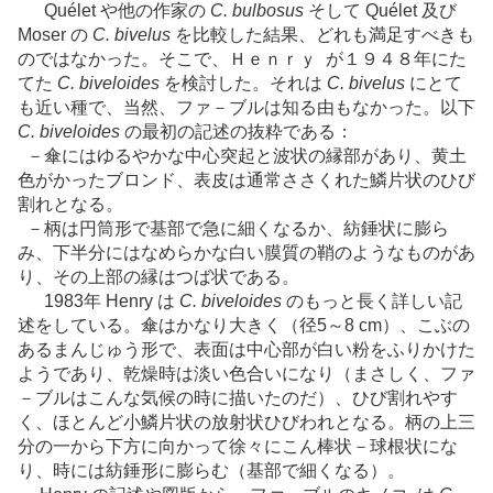
Quélet や他の作家の
C. bulbosus
そして Quélet 及び
Moser の
C. bivelus
を比較した結果、どれも満足すべきも
のではなかった。そこで、Ｈｅｎｒｙ が１９４８年にた
てた
C. biveloides
を検討した。それは
C. bivelus
にとて
も近い種で、当然、ファ－ブルは知る由もなかった。以下
C. biveloides
の最初の記述の抜粋である：
－傘にはゆるやかな中心突起と波状の縁部があり、黄土
色がかったブロンド、表皮は通常ささくれた鱗片状のひび
割れとなる。
－柄は円筒形で基部で急に細くなるか、紡錘状に膨ら
み、下半分にはなめらかな白い膜質の鞘のようなものがあ
り、その上部の縁はつば状である。
1983年 Henry は
C. biveloides
のもっと長く詳しい記
述をしている。傘はかなり大きく（径5～8 cm）、こぶの
あるまんじゅう形で、表面は中心部が白い粉をふりかけた
ようであり、乾燥時は淡い色合いになり（まさしく、ファ
－ブルはこんな気候の時に描いたのだ）、ひび割れやす
く、ほとんど小鱗片状の放射状ひびわれとなる。柄の上三
分の一から下方に向かって徐々にこん棒状－球根状にな
り、時には紡錘形に膨らむ（基部で細くなる）。