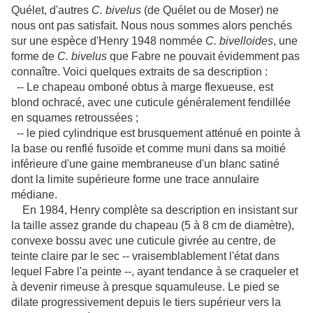
Quélet, d'autres
C. bivelus
(de Quélet ou de Moser) ne
nous ont pas satisfait. Nous nous sommes alors penchés
sur une espèce d'Henry 1948 nommée
C. bivelloides
, une
forme de
C. bivelus
que Fabre ne pouvait évidemment pas
connaître. Voici quelques extraits de sa description :
-- Le chapeau omboné obtus à marge flexueuse, est
blond ochracé, avec une cuticule généralement fendillée
en squames retroussées ;
-- le pied cylindrique est brusquement atténué en pointe à
la base ou renflé fusoïde et comme muni dans sa moitié
inférieure d'une gaine membraneuse d'un blanc satiné
dont la limite supérieure forme une trace annulaire
médiane.
En 1984, Henry complète sa description en insistant sur
la taille assez grande du chapeau (5 à 8 cm de diamètre),
convexe bossu avec une cuticule givrée au centre, de
teinte claire par le sec -- vraisemblablement l'état dans
lequel Fabre l'a peinte --, ayant tendance à se craqueler et
à devenir rimeuse à presque squamuleuse. Le pied se
dilate progressivement depuis le tiers supérieur vers la