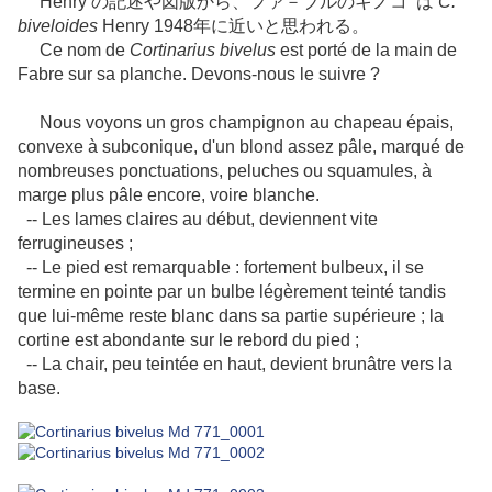
Henry の記述や図版から、ファ－ブルのキノコ は
C.
biveloides
Henry 1948年に近いと思われる。
Ce nom de
Cortinarius bivelus
est porté de la main de
Fabre sur sa planche. Devons-nous le suivre ?
Nous voyons un gros champignon au chapeau épais,
convexe à subconique, d'un blond assez pâle, marqué de
nombreuses ponctuations, peluches ou squamules, à
marge plus pâle encore, voire blanche.
-- Les lames claires au début, deviennent vite
ferrugineuses ;
-- Le pied est remarquable : fortement bulbeux, il se
termine en pointe par un bulbe légèrement teinté tandis
que lui-même reste blanc dans sa partie supérieure ; la
cortine est abondante sur le rebord du pied ;
-- La chair, peu teintée en haut, devient brunâtre vers la
base.