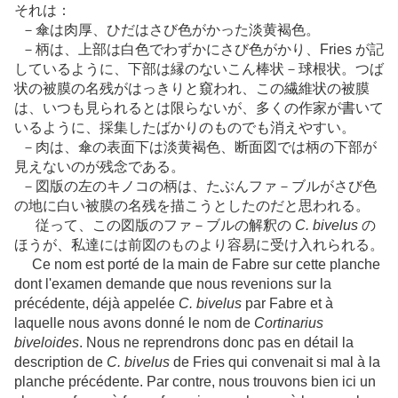
それは：
－傘は肉厚、ひだはさび色がかった淡黄褐色。
－柄は、上部は白色でわずかにさび色がかり、Fries が記
しているように、下部は縁のないこん棒状－球根状。つば
状の被膜の名残がはっきりと窺われ、この繊維状の被膜
は、いつも見られるとは限らないが、多くの作家が書いて
いるように、採集したばかりのものでも消えやすい。
－肉は、傘の表面下は淡黄褐色、断面図では柄の下部が
見えないのが残念である。
－図版の左のキノコの柄は、たぶんファ－ブルがさび色
の地に白い被膜の名残を描こうとしたのだと思われる。
従って、この図版のファ－ブルの解釈の
C. bivelus
の
ほうが、私達には前図のものより容易に受け入れられる。
Ce nom est porté de la main de Fabre sur cette planche
dont l'examen demande que nous revenions sur la
précédente, déjà appelée
C. bivelus
par Fabre et à
laquelle nous avons donné le nom de
Cortinarius
biveloides
. Nous ne reprendrons donc pas en détail la
description de
C. bivelus
de Fries qui convenait si mal à la
planche précédente. Par contre, nous trouvons bien ici un