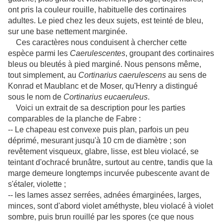
ont pris la couleur rouille, habituelle des cortinaires
adultes. Le pied chez les deux sujets, est teinté de bleu,
sur une base nettement marginée.
Ces caractères nous conduisent à chercher cette
espèce parmi les
Caerulescentes
, groupant des cortinaires
bleus ou bleutés à pied marginé. Nous pensons même,
tout simplement, au
Cortinarius caerulescens
au sens de
Konrad et Maublanc et de Moser, qu'Henry a distingué
sous le nom de
Cortinarius eucaeruleus
.
Voici un extrait de sa description pour les parties
comparables de la planche de Fabre :
-- Le chapeau est convexe puis plan, parfois un peu
déprimé, mesurant jusqu'à 10 cm de diamètre ; son
revêtement visqueux, glabre, lisse, est bleu violacé, se
teintant d'ochracé brunâtre, surtout au centre, tandis que la
marge demeure longtemps incurvée pubescente avant de
s'étaler, violette ;
-- les lames assez serrées, adnées émarginées, larges,
minces, sont d'abord violet améthyste, bleu violacé à violet
sombre, puis brun rouillé par les spores (ce que nous