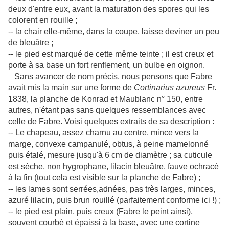
deux d'entre eux, avant la maturation des spores qui les
colorent en rouille ;
-- la chair elle-même, dans la coupe, laisse deviner un peu
de bleuâtre ;
-- le pied est marqué de cette même teinte ; il est creux et
porte à sa base un fort renflement, un bulbe en oignon.
Sans avancer de nom précis, nous pensons que Fabre
avait mis la main sur une forme de
Cortinarius azureus
Fr.
1838, la planche de Konrad et Maublanc n° 150, entre
autres, n'étant pas sans quelques ressemblances avec
celle de Fabre. Voisi quelques extraits de sa description :
-- Le chapeau, assez charnu au centre, mince vers la
marge, convexe campanulé, obtus, à peine mamelonné
puis étalé, mesure jusqu'à 6 cm de diamètre ; sa cuticule
est sèche, non hygrophane, lilacin bleuâtre, fauve ochracé
à la fin (tout cela est visible sur la planche de Fabre) ;
-- les lames sont serrées,adnées, pas très larges, minces,
azuré lilacin, puis brun rouillé (parfaitement conforme ici !) ;
-- le pied est plain, puis creux (Fabre le peint ainsi),
souvent courbé et épaissi à la base, avec une cortine