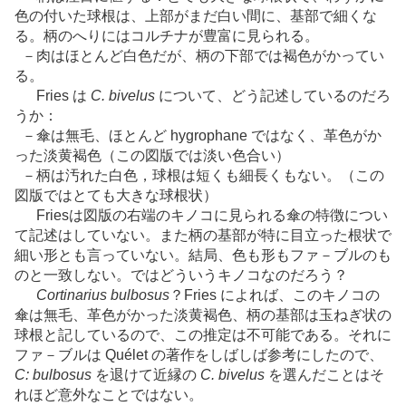
色の付いた球根は、上部がまだ白い間に、基部で細くな
る。柄のへりにはコルチナが豊富に見られる。
－肉はほとんど白色だが、柄の下部では褐色がかってい
る。
Fries は
C. bivelus
について、どう記述しているのだろ
うか：
－傘は無毛、ほとんど hygrophane ではなく、革色がか
った淡黄褐色（この図版では淡い色合い）
－柄は汚れた白色，球根は短くも細長くもない。（この
図版ではとても大きな球根状）
Friesは図版の右端のキノコに見られる傘の特徴につい
て記述はしていない。また柄の基部が特に目立った根状で
細い形とも言っていない。結局、色も形もファ－ブルのも
のと一致しない。ではどういうキノコなのだろう？
Cortinarius bulbosus
？Fries によれば、このキノコの
傘は無毛、革色がかった淡黄褐色、柄の基部は玉ねぎ状の
球根と記しているので、この推定は不可能である。それに
ファ－ブルは Quélet の著作をしばしば参考にしたので、
C: bulbosus
を退けて近縁の
C. bivelus
を選んだことはそ
れほど意外なことではない。