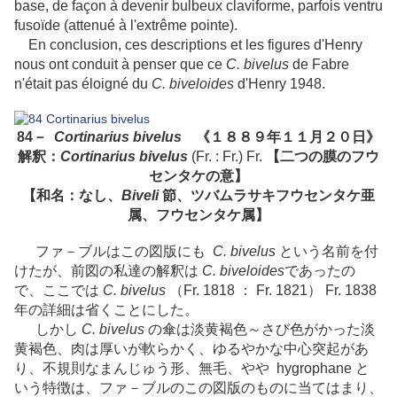
base, de façon à devenir bulbeux claviforme, parfois ventru
fusoïde (attenué à l'extrême pointe).
En conclusion, ces descriptions et les figures d'Henry
nous ont conduit à penser que ce
C. bivelus
de Fabre
n'était pas éloigné du
C. biveloides
d'Henry 1948.
84－
Cortinarius bivelus
《１８８９年１１月２０日》
解釈：
Cortinarius bivelus
(Fr. : Fr.) Fr.
【二つの膜のフウ
センタケの意】
【和名：なし、
Biveli
節、ツバムラサキフウセンタケ亜
属、フウセンタケ属】
ファ－ブルはこの図版にも
C. bivelus
という名前を付
けたが、前図の私達の解釈は
C. biveloides
であったの
で、ここでは
C. bivelus
（Fr. 1818 ： Fr. 1821） Fr. 1838
年の詳細は省くことにした。
しかし
C. bivelus
の傘は淡黄褐色～さび色がかった淡
黄褐色、肉は厚いが軟らかく、ゆるやかな中心突起があ
り、不規則なまんじゅう形、無毛、やや hygrophane と
いう特徴は、ファ－ブルのこの図版のものに当てはまり、