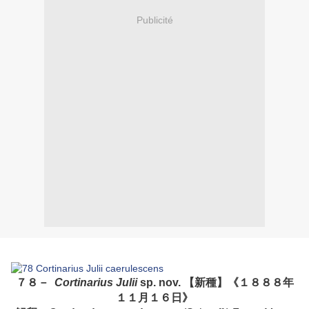
Publicité
７８－
Cortinarius Julii
sp. nov. 【新種】《１８８８年
１１月１６日》