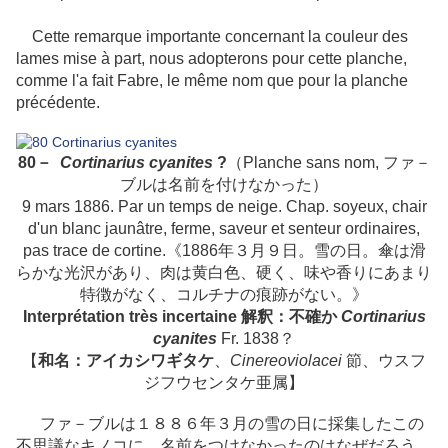
Cette remarque importante concernant la couleur des
lames mise à part, nous adopterons pour cette planche,
comme l'a fait Fabre, le même nom que pour la planche
précédente.
80－
Cortinarius cyanites
?
（Planche sans nom, ファ－
ブルは名前を付けなかった）
9 mars 1886. Par un temps de neige. Chap. soyeux, chair
d'un blanc jaunâtre, ferme, saveur et senteur ordinaires,
pas trace de cortine.《1886年３月９日。雪の日。傘は滑
らかな光沢があり、肉は黄白色、硬く、味や香りにあまり
特徴がなく、コルチナの痕跡がない。》
Interprétation très incertaine 解釈：不確か
Cortinarius
cyanites
Fr. 1838？
【
和名：アイカシワギタケ
、
Cinereoviolacei
節、ウスフ
ジフウセンタケ亜属】
ファ－ブルは１８８６年３月の雪の日に採集したこの
不思議なキノコに、名前をつけなかったのはなぜだろう