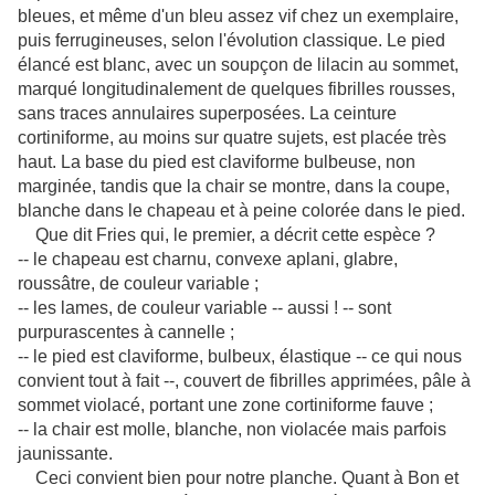
bleues, et même d'un bleu assez vif chez un exemplaire,
puis ferrugineuses, selon l'évolution classique. Le pied
élancé est blanc, avec un soupçon de lilacin au sommet,
marqué longitudinalement de quelques fibrilles rousses,
sans traces annulaires superposées. La ceinture
cortiniforme, au moins sur quatre sujets, est placée très
haut. La base du pied est claviforme bulbeuse, non
marginée, tandis que la chair se montre, dans la coupe,
blanche dans le chapeau et à peine colorée dans le pied.
Que dit Fries qui, le premier, a décrit cette espèce ?
-- le chapeau est charnu, convexe aplani, glabre,
roussâtre, de couleur variable ;
-- les lames, de couleur variable -- aussi ! -- sont
purpurascentes à cannelle ;
-- le pied est claviforme, bulbeux, élastique -- ce qui nous
convient tout à fait --, couvert de fibrilles apprimées, pâle à
sommet violacé, portant une zone cortiniforme fauve ;
-- la chair est molle, blanche, non violacée mais parfois
jaunissante.
Ceci convient bien pour notre planche. Quant à Bon et