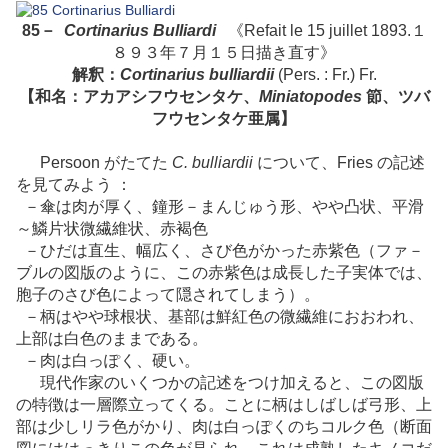
85－
Cortinarius Bulliardi
《Refait le 15 juillet 1893.１
８９３年７月１５日描き直す》
解釈：
Cortinarius bulliardii
(Pers. : Fr.) Fr.
【和名：アカアシフウセンタケ、
Miniatopodes
節、ツバ
フウセンタケ亜属】
Persoon がたてた
C. bulliardii
について、Fries の記述
を見てみよう ：
－傘は肉が厚く、鐘形－まんじゅう形、やや凸状、平滑
～鱗片状微繊維状、赤褐色
－ひだは直生、幅広く、さび色がかった赤紫色（ファ－
ブルの図版のように、この赤紫色は成長した子実体では、
胞子のさび色によって隠されてしまう）。
－柄はやや球根状、基部は鮮紅色の微繊維におおわれ、
上部は白色のままである。
－肉は白っぽく、硬い。
現代作家のいくつかの記述をつけ加えると、この図版
の特徴は一層際立ってくる。ことに柄はしばしば弓形、上
部は少しリラ色がかり、肉は白っぽくのちコルク色（断面