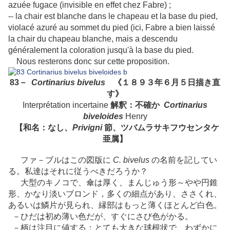
azuée fugace (invisible en effet chez Fabre) ;
-- la chair est blanche dans le chapeau et la base du pied,
violacé azuré au sommet du pied (ici, Fabre a bien laissé
la chair du chapeau blanche, mais a descendu
généralement la coloration jusqu'à la base du pied.
Nous resterons donc sur cette proposition.
83－
Cortinarius bivelus
《１８９３年６月５日描き直
す》
Interprétation incertaine
解釈：不確か
Cortinarius
biveloides
Henry
【和名：なし、
Privigni
節、ツバムラサキフウセンタケ
亜属】
ファ－ブルはこの図版に
C. bivelus
の名前を記してい
る。私達はそれに従うべきだろうか？
大型のキノコで、傘は厚く、まんじゅう形～やや円錐
形、かなり淡いブロンド，多くの細点があり、ささくれ、
あるいは鱗片が見られ、縁部はもっと薄くほとんど白色。
－ひだは初め薄い色だが、すぐにさび色がかる。
－柄は注目に値する：とても大きな球根状で、わずかに