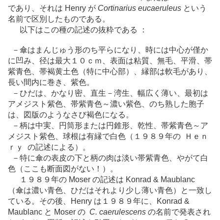
であり、それは Henry が
Cortinarius eucaeruleus
という
名前で区別したものである。
以下はこの種の記述の抜粋である ：
－傘はまんじゅう形のち平らになり、時には中心が僅か
に凹み、径は最大１０ｃｍ、表面は粘質、無毛、平滑、帯
紫青色、帯褐黄土色（特に中心部）、縁部は軟毛があり、
長い間内に巻き、紫色。
－ひだは、かなり密、直生－湾生、幅広く薄い、最初は
アメジスト紫色、帯紫青色～濃い紫色、のち熟した胞子
は、図版のようなさび褐色になる。
－柄は中実、円筒形または円錐形、乾性、帯紫青色～ア
メジスト紫色、球根は有縁で白色（１９８９年の Ｈｅｎ
ｒｙ の記述による）。
－特に傘の表皮の下と柄の肉は淡い帯紫青色、やがて白
色（ここも断面図がない！）。
１９８９年の Moser の記述は Konrad & Maublanc
（傘は濃い青色、ひだはそれより少し薄い青色）と一致し
ている。その後、Henry は１９８９年に、Konrad &
Maublanc と Moser の
C. caerulescens
の名前で発表され