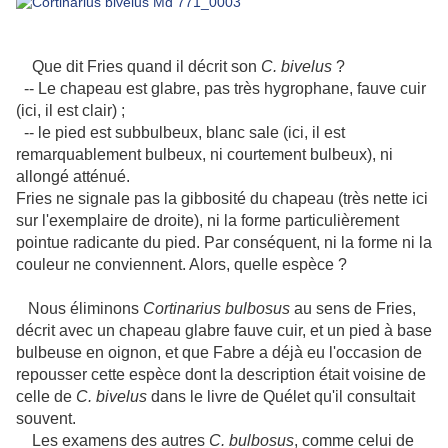
Que dit Fries quand il décrit son
C. bivelus
?
-- Le chapeau est glabre, pas très hygrophane, fauve cuir
(ici, il est clair) ;
-- le pied est subbulbeux, blanc sale (ici, il est
remarquablement bulbeux, ni courtement bulbeux), ni
allongé atténué.
Fries ne signale pas la gibbosité du chapeau (très nette ici
sur l'exemplaire de droite), ni la forme particulièrement
pointue radicante du pied. Par conséquent, ni la forme ni la
couleur ne conviennent. Alors, quelle espèce ?
Nous éliminons
Cortinarius bulbosus
au sens de Fries,
décrit avec un chapeau glabre fauve cuir, et un pied à base
bulbeuse en oignon, et que Fabre a déjà eu l'occasion de
repousser cette espèce dont la description était voisine de
celle de
C. bivelus
dans le livre de Quélet qu'il consultait
souvent.
Les examens des autres
C. bulbosus
, comme celui de