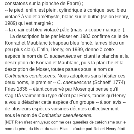
constatons sur la planche de Fabre) ;
-- le pied, enfin, est plein, cylindrique à conique, sec, bleu
violacé à violet améthyste, blanc sur le bulbe (selon Henry,
1989) qui est marginé ;
-- la chair est bleu violacé pâle (mais la coupe manque !).
La description faite par Moser en 1983 confirme celle de
Konrad et Maublanc (chapeau bleu foncé, lames bleu un
peu plus clair). Enfin, Henry, en 1989, donne à cette
espèce le nom de
C. eucaeruleus
en citant la planche et la
description de Konrad et Maublanc, puis la planche et la
description de Moser, toutes parues sous le nom de
Cortinarius cerulescens
. Nous adoptons sans hésiter ces
deux noms, le premier --
C. caerulescens
(Schaeff. 1774)
Fries 1838 -- étant conservé par Moser qui pense qu'il
s'agit là vraiment du type décrit par Fries, tandis qu'Henry
a voulu détacher cette espèce d'un groupe -- à son avis --
de plusieurs espèces voisines décrites collectivement
sous le nom de
Cortinarius caerulescens
.
[NDT Rien n'est ennuyeux comme ces querelles de catéchisme sur le
nom du père, du fils et du saint Elias... d'autre part Robert Henry était