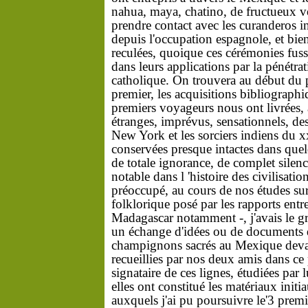
nahua,
maya,
chatino,
de
fructueux
v
prendre
contact
avec
les
curanderos
i
depuis
l'occupation
espagnole,
et
bie
reculées,
quoique
ces
cérémonies
fus
dans
leurs
applications
par
la
pénétra
catholique.
On
trouvera
au
début
du
premier,
les
acquisitions
bibliograph
premiers
voyageurs
nous
ont
livrées,
étranges,
imprévus,
sensationnels,
de
New
York
et
les
sorciers
indiens
du
x
conservées
presque
intactes
dans
que
de
totale
ignorance,
de
complet
silen
notable
dans
l 'histoire
des
civilisatio
préoccupé,
au
cours
de
nos
études
su
folklorique
posé
par
les
rapports
entr
Madagascar
notamment
-,
j'avais
le
g
un
échange
d'idées ou
de
documents
champignons
sacrés
au
Mexique
dev
recueillies
par
nos
deux
amis
dans
ce
signataire
de
ces
lignes,
étudiées
par
elles
ont
constitué
les
matériaux
initi
auxquels
j'ai
pu
poursuivre
le'3
premi