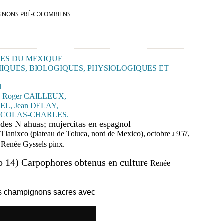
GNONS PRÉ-COLOMBIENS
NES
DU
MEXIQUE
IQUES,
BIOLOGIQUES,
PHYSIOLOGIQUES
ET
N
,
Roger
CAILLEUX,
EL,
Jean
DELAY,
ICOLAS-CHARLES.
i
des
N
ah
uas;
muj
er
citas
en
espagnol
o
Tlanixco
(
plate
au
de
Toluca,
nord
de
Mexico
), o
c
tobre
95
7,
J
.
Renée
Gyssels
pinx
.
o
14)
Carpophores
obtenus
en
culture
Renée
les champignons sacres avec