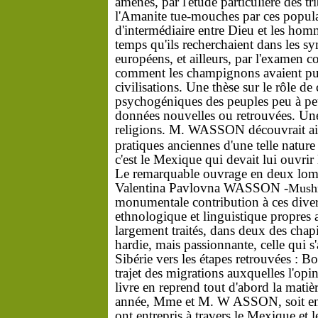
amenés,
par
l'étude
particulière
des
tr
l'Amanite
tue-mouches
par
ces
popul
d'intermédiaire
entre
Dieu
et
les
hom
temps
qu'ils
recher­
chaient
dans
les
sy
européens,
et
ailleurs,
par
l'exam
en
c
comment
les
champignons
avaient
p
civilisations.
Une
thèse
sur
le
rôle
de
psychogéniques
des
peuples
peu
à
p
données
nouvelles
ou
retrouvées.
Un
religions.
M.
WASSON
découvrait
a
pratiques
anciennes
d'une
telle
natur
c'est
le
Mexique
qui
devait
lui
ouvrir
Le
remarquable
ouvrage
en
deux
lo
Valentina
Pavlovna
WASSON
-
Mush
monumentale
contribution
à
ces
dive
ethnologique
et
linguistique
propres
largement
traités,
dans
deux
des
chap
hardie,
mais
passionnante,
celle
qui
s
Sibérie
vers
les
étapes
retrouvées
: B
trajet
des
migrations
auxquelles
l'opi
livre
en
reprend
tout
d'abord
la
matiè
année,
Mme
et
M.
W
ASSON,
soit
e
ont
entrepris
à
travers
le
Mexiqu
e
et
l