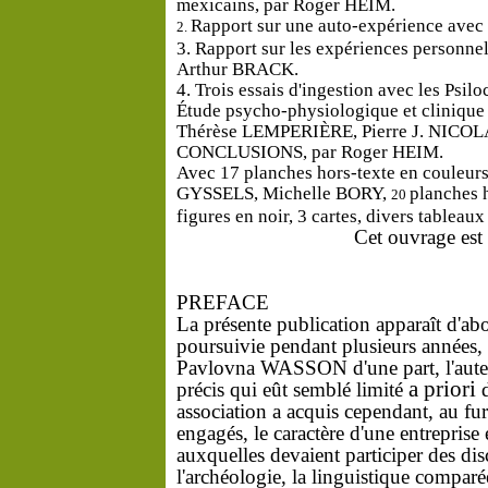
mexicains,
par
Roger
HEIM.
Rapport
sur
une
auto-expérience
avec
2.
3.
Rapport
sur
les
expériences
personne
Arthur
BRACK.
4.
Trois
essais
d'ingestion
avec
les
Psilo
Étude
psycho-physiologique
et
cliniqu
Thérèse
LEMPERIÈRE,
Pierre
J.
NICOL
CONCLUSIONS,
par
Roger
HEIM.
Avec
17
planches
hors-texte
en
couleur
GYSSELS,
Michelle
BORY,
planches
20
figures
en
noir,
3 cartes,
divers
tableau
Cet
ouvrage
est
PREFACE
La
présente
publication
apparaît
d'ab
poursuivie
pendant
plusieurs
années,
Pavlovna
WASSON
d'une
part,
l'aut
a priori
précis
qui
eût
semblé
limité
association
a acquis
cependant,
au
fu
engagés,
le
caractère
d'une
entreprise
auxquelles
devaient
participer
des
dis
l'archéologie,
la
linguis­
tique
comparé