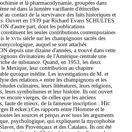
iochimie
et
là
pharmacodynamie,
groupées
dans
lème
né
dans
la
lumière
vacillante
d'étincelles
fié
au
contact
de
la
survivance
des
faits
historiques
et
ts.
Ouvert
en
1939
par
Richard
Evans
SCHULTES
SON
d'autre
part,
dont
les
publications
s
constituent
les
seules
contributions
contemporaines
uis
le
siècle
sur
les
champignons
sacrés
des
XVIIe
nomycologiqu
e,
auquel
se
sont
attachés
SON
depuis
une
dizaine
d'années
,
a
trouvé
dans
cette
pignons
divinatoires
de
l'Amé­
rique
centrale
un
e
rich
e de
substance.
Quand,
en
1953,
les
deux
t
le
Me
xique,
leur
contribution
au
cha­
pitr
e
able
quoique
inédite.
Les
investigations
de
M.
et
alyse
des
relations
entr
e les
champignon
s
et
les
«
bitudes
culinaires,
leurs
littératures,
leurs
reli­
gions,
es,
leurs
symbolismes
et
leur
histoire.
Ils
ont
ouvert
rres
encore
vierges,
de
cell
es
que
les
anciens
Hic
es,
faute
de
mieux,
de
la
fameuse
inscription
:
rges
B e
cker.
) Ces
rapports
entre
l'Homme
et
le
toutes
les
sources
et
perçus
avec
tous
les
arguments
ique,
psychologique,
qui
expliquent
la
mycophobie
Slaves,
des
Provençaux
et
des
Catalans.
Ils
ont
été