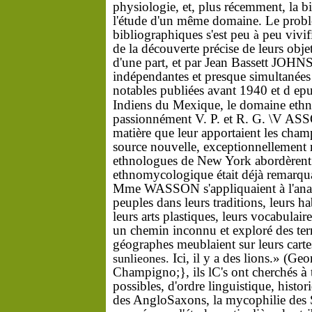
physiologie,
et,
plus
récemment,
la
b
l'étude
d'un
même
domaine.
Le
prob
bibliographiques
s'est
peu
peu
vivi
à
de
la
découv
e
rte
précise
de
leurs
obje
d'une
part,
et
par
Jean
Bass
e
tt
JOHN
indépendantes
et
pre
s
que
simultanée
notables
publié
es
avant
1940
et
d ep
Indiens
du
Mexique
, le
domaine
eth
passionnément
V.
P.
et
R.
G.
\V
AS
matière
que
leur
apportaient
les
cham
source
nouvelle,
exceptionnellement
ethnologues
de
New
York
abordèren
ethnomycologique
était
déjà
remarqu
Mme
WASSON
s'appliquaient
à
l'an
peuples
dans
leurs
traditions,
leurs
ha
leurs
arts
plastiques,
leur
s
vocabulair
un
chemin
inconnu
et
exploré
des
te
géographes
meublaient
sur
leurs
cart
Ici,
il y a d
es
lions.»
(Geo
sunlieones.
à
Cham­
pigno;},
ils
lC'
s
ont
cherchés
possibles,
d'ordre
linguistique,
histor
des
Anglo­
Saxons,
la
mycophilie
des