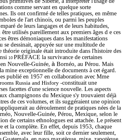
ibus
primitives
de
Sibérie,
à
interpréter
l'usage
de
ations
comme
servant
en
quelque
sorte
mes.
Ils
ont
confirmé
de
telles
pratiques,
en
même
mboles
de
l'art
chinois,
ou
parmi
les
peuples
omparé
de
leurs
langages
et
de
leurs
habitudes,
u
être
utilisés
pareillement
aux
premiers
âges
d e ces
ces
êtres
démoniaques
dans
les
manifestations
eu
se
dessinait,
appuyée
sur
une
multitude
de
e
théorie
originale
était
introduite
dans
l'histoire
des
insi
PRÉFACE
la
survivance
de
certaines
10
e
en
Nouvelle-Guinée,
à
Bornéo,
au
Pérou.
Mais
la
mine
exceptionnelle
de
documents
à
cet
égard.
mes
publié
en
1957
en
collabo­
ration
avec
Mme
consti­
tuait
une
rooms
Russia
and
Hisfory
-
rses
facettes
d'une
science
nouvelle.
Les
aspects
aux
champignons
du
Mexique
s'y
trouvaient
déjà
itres
de
ces
volumes,
et
ils
suggéraient
une
opinion
'appliquerait
au
déroulement
de
pratiques
nées
de
la
ornéo,
Nouvelle-Guinée,
Pérou,
Mexique,
selon
le
nion
de
certains
ethnologues
est
attachée.
Le
présent
re
et
la
complète.
En
effet,
depuis
1953,
chaque
nsemble,
avec
leur
fille,
soit
ce
dernier
seulement,
e
Guatemala,
en
pays
mazatèque,
mixe,
zapotèque,