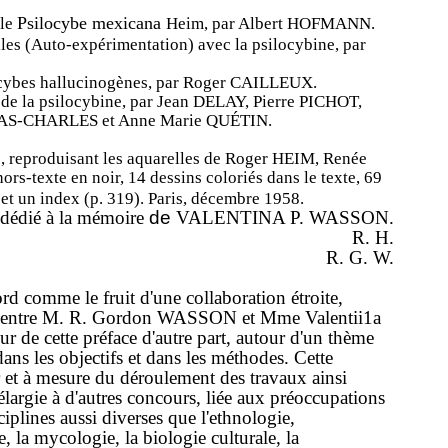
Psilocybe
mexicana
le
Heim,
par
Albert
HOFMANN.
lles
(Auto-expérimentation)
avec
la
psilocybine,
par
cybes
hallucinogènes,
par
Roger
CAILLEUX.
e
de
la
psilocybine,
par
Jean
DELA
Y,
Pierre
PICHOT,
AS-CHARLES
et
Anne­
Marie
QUÉTIN.
s,
reproduisant
les
aquarelles
de
Roger
HEIM,
Renée
hors
-texte
en
noir,
14
dessins
coloriés
dans
le
texte,
69
x
et
un
index
(p.
319).
Paris,
décembre
1958.
dédié
à
la
mémoire
de
VALENTINA
P.
WASSON.
R.
H.
R.
G.
W.
ord
comme
le
fruit
d'une
collaboration
étroite
,
entre
M.
R.
Gordon
WASSON
et
Mme
Valentii1a
eur
de
cette
préface
d'autre
part,
autour
d'un
thème
dans
les
objectifs
et
dans
les
méthodes.
Cette
r
et
à
mesure
du
déroulement
des
travaux
ainsi
élargie
à
d'autres
concours,
liée
aux
préoccupations
ciplines
aussi
diverses
que
l'ethnologie,
e,
la
mycologie,
la
biologie
culturale,
la