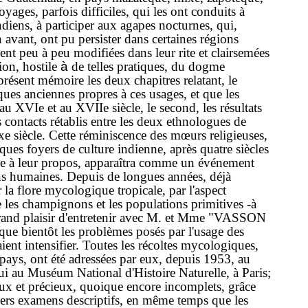
oyages,
parfois
difficiles,
qui
les
ont
conduits
à
ndiens,
à
participer
aux
agapes
nocturnes,
qui,
n
avant,
ont
pu
persister
dans
certaines
régions
sent
peu
à
peu
modifiées
dans
leur
rite
et
clairsemées
tion,
hostile
à
de
telles
pratiques,
du
dogme
présent
mémoir
e les
deux
chapitres
rela­
tant,
le
iques
anciennes
propres
à ces
usages,
et
que
les
au
XVIe
et
au
XVIIe
siècle,
le
second,
les
résultats
s
contacts
rétablis
entre
les
deux
ethnologues
de
xe
siècle.
Cette
réminiscence
des
mœurs
religieuses,
lques
foyers
de
culture
indienne,
après
quatre
siècles
ce
à
leur
propos,
apparaîtra
comme
un
événement
ns
humaines.
Depuis
de
longues
années,
déjà
r
la
flore
mycolo­
gique
tropicale,
par
l'aspect
e
les
champignons
et
les
populations
primitives
-
à
rand
plaisir
d'entre­
tenir
avec
M.
et
Mme
"VASSON
que
bientôt
les
problèmes
posés
par
l'usage
des
aient
intensifier.
Toutes
les
récoltes
mycologiques,
pays,
ont
été
adressées
par
eux,
depuis
1953,
au
lui
au
Muséum
National
d'Histoire
Naturelle,
à
Paris;
aux
et
précieux,
quoique
encore
incomplets,
grâce
ers
examens
descriptifs,
en
même
temps
que
les