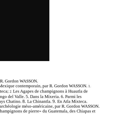
R.
Gordon
WASSON.
Mexique
contemporain,
par
R.
Gordon
W
ASSON.
1.
teca;
Les
Agapes
de
champi­
gnons
à
Huautla
de
2.
ango
del
Valle.
5.
Dans
la
Mixeria.
6.
Parmi
les
8.
9.
ays
Chatino.
La
Chinantla.
En
Atla
Mixteca.
'archéologie
méso-américaine,
par
R.
Gordon
WASSON.
hampignons
de
pierre»
du
Guate­
mala,
des
Chiapas
et