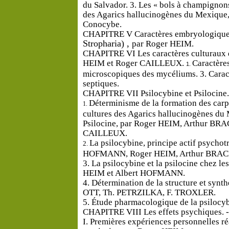
du
Salvador.
3.
Les
bols
à
champignon
«
des
Agarics
hallucinogènes
du
Mexique
Conocybe.
CHAPITRE
V
Caractères
embryologiqu
Stropharia)
,
par
Roger
HEIM.
CHAPITRE
VI
Les
caractères
culturaux
HEIM
et
Roger
CAILLEUX.
Caractère
1.
microsco­
piques
des
mycéliums.
3.
Carac
septiques.
CHAPITRE
VII
Psilocybine
et
Psilocine.
Déterminisme
de
la
formation
des
car
1.
cultures
des
Agarics
hallucinogènes
du
Psilocine,
par
Roger
HEIM,
Arthur
BRA
CAILLEUX.
La
psilocybine,
principe
actif
psychot
2.
HOFMANN,
Roger
HEIM,
Arthur
BRA
3.
La
psilocybine
et
la
psilocine
chez
le
HEIM
et
Albert
HOFMANN.
4.
Détermination
de
la
structure
et
synt
OTT,
Th.
PETRZILKA,
F.
TROXLER.
5.
Étude
pharmacologique
de
la
psilocy
CHAPITRE
VIII
Les
effets
psychiques.
-
I.
Premières
expériences
personnelles
ré