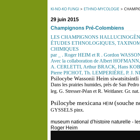
KI-NO-KO FUNGI
>
ETHNO-MYCOLOGIE
>
CHAMPI
29 juin 2015
Champignons Pré-Colombiens
LES
CHAMPIGNONS
HALL
UCINOGÈ
ÉTUDES
ETHNOLOGIQUES,
TAXINOM
CHIMIQUES
par
_
. Roger
HEIM
et
R . Gordon
WASSO
Avec
la
collaboration
de
Albert
HOFMANN
A.
CERLETTI,
Arthur
BRACK,
Hans
KOB
Pierre
PICHOT,
Th.
LEMPERIÈRE,
P.
J.
N
Psilocybe
Wassonii
Heim
siwat
sitsintl
Dans
les
prairies
humides,
pr
ès
de
San
Pedr
leg.
G.
Stresser-Péan
et
R.
Weitl
aner.
Gr.
nat
Psilocybe
mexicana
(souche
n
HEIM
GYSSELS
pinx.
museum national d'histoire naturelle - 
Roger Heim