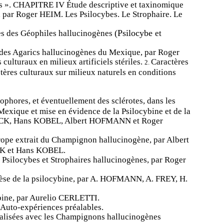
s
».
CHAPITRE
IV
Étude
descriptive
et
taxinomique
,
par
Roger
HEIM.
Les
Psilocybes.
Le
Strophaire.
Le
(Psilocybe
es
des
Géophiles
hallucinogènes
et
des
Agarics
hallucinogènes
du
Mexique,
par
Roger
s
culturaux
en
milieux
artificiels
stériles.
Caractères
2.
tères
culturaux
sur
milieux
naturels
en
condi­
tions
pophores,
et
éventuellement
des
sclérotes,
dans
les
Mexique
et
mise
en
évidence
de
la
Psilocybine
et
de
la
CK,
Hans
KOBEL,
Albert
HOFMANN
et
Roger
rope
extrait
du
Champignon
hallucino­
gène,
par
Albert
CK
et
Hans
KOBEL.
s
Psilocybes
et
Strophaires
hallucino­
gènes,
par
Roger
hèse
de
la
psilocybine,
par
A.
HOFMANN,
A.
FREY,
H.
bine,
par
Aurelio
CERLETTI.
Auto-expériences
préalable
s.
alisées
avec
les
Champignons
hallu­
cinogène
s