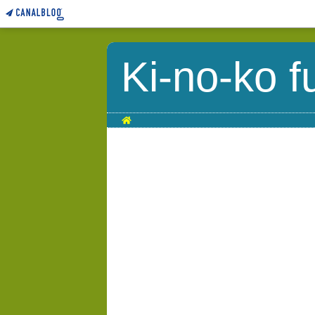
Ki-no-ko f
Home