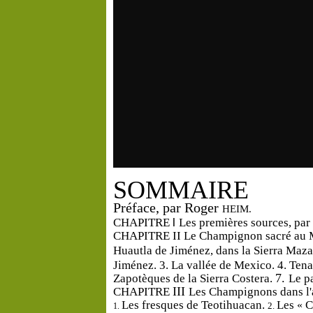
SOMMAIRE
Préface,
par
Roger
HEIM.
l
CHAPITRE
Les
premières
sources,
par
CHAPITRE
II
Le
Champignon
sacré
au
Huautla
de
Jiménez,
dans
la
Sierra
Maza
Jiménez.
3.
La
vallée
de
Mexico.
4.
Ten
7.
Zapotèques
de
la
Sierra
Costera.
Le
p
III
CHAPITRE
Les
Champignons
dans
l
Les
fresques
de
Teotihuacan.
Les
C
«
1.
2.