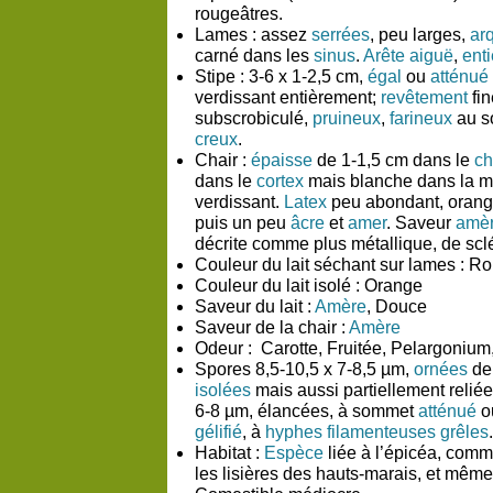
rougeâtres.
Lames :
assez
serrées
, peu larges,
ar
carné dans les
sinus
.
Arête
aiguë
,
enti
Stipe :
3-6 x 1-2,5 cm,
égal
ou
atténué
verdissant entièrement;
revêtement
fin
subscrobiculé,
pruineux
,
farineux
au s
creux
.
Chair :
épaisse
de 1-1,5 cm dans le
c
dans le
cortex
mais blanche dans la m
verdissant.
Latex
peu abondant, oran
puis un peu
âcre
et
amer
. Saveur
amè
décrite comme plus métallique, de sc
Couleur du lait séchant sur lames :
Ro
Couleur du lait isolé :
Orange
Saveur du lait :
Amère
, Douce
Saveur de la chair :
Amère
Odeur :
Carotte, Fruitée, Pelargonium
Spores 8,5-10,5 x 7-8,5 µm,
ornées
de
isolées
mais aussi partiellement relié
6-8 µm, élancées, à sommet
atténué
ou
gélifié
, à
hyphes
filamenteuses
grêles
.
Habitat :
Espèce
liée à l’épicéa, com
les lisières des hauts-marais, et mêm