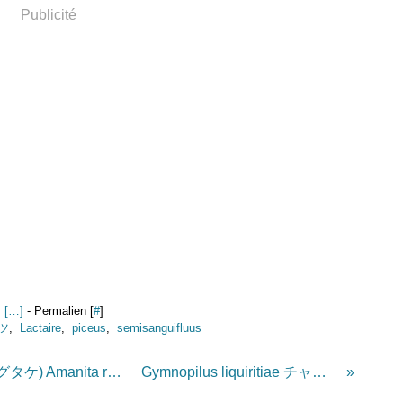
Publicité
 [
…
]
- Permalien [
#
]
ツ
,
Lactaire
,
piceus
,
semisanguifluus
Amanite à volve rouge (ヒメベニテングタケ) Amanita rubrovolvata
Gymnopilus liquiritiae チャツムタケ