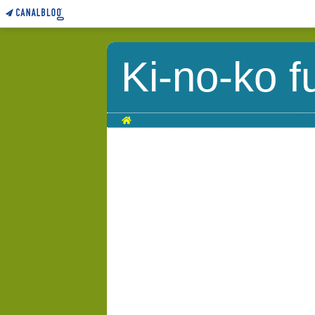
Ki-no-ko f
Home