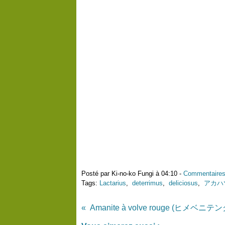
Posté par Ki-no-ko Fungi à 04:10 -
Commentaires
Tags:
Lactarius
,
deterrimus
,
deliciosus
,
アカハ