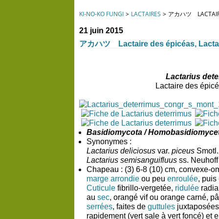
KI-NO-KO FUNGI
>
LACTAIRES
>
アカハツ LACTAIRE 
21 juin 2015
アカハツ Lactaire des épicéas, Lactai
Lactarius det
Lactaire des épicé
Basidiomycota / Homobasidiomycete
Synonymes :
Lactarius deliciosus
var.
piceus
Smotl. 
Lactarius semisanguifluus
ss. Neuhoff
Chapeau :
(3) 6-8 (10) cm, convexe-om
marge
arrondie
ou peu
enroulée
, puis
Cuticule
fibrillo-vergetée,
ridulée
radia
au
sec
, orangé vif ou orange carné, p
serrées
, faites de
guttules
juxtaposées,
rapidement (vert sale à vert foncé) et e