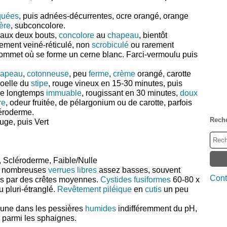
quées
, puis adnées-décurrentes, ocre orangé, orange
ère
, subconcolore.
aux deux bouts,
concolore
au
chapeau
, bientôt
ement veiné-réticulé, non
scrobiculé
ou rarement
ommet où se forme un cerne blanc. Farci-vermoulu puis
hapeau
,
cotonneuse
, peu
ferme
,
crème
orangé, carotte
oelle du
stipe
, rouge vineux en 15-30 minutes, puis
ge longtemps
immuable
, rougissant en 30 minutes,
doux
re
, odeur fruitée, de pélargonium ou de carotte, parfois
léroderme.
Rech
uge, puis Vert
, Scléroderme, Faible/Nulle
 nombreuses
verrues
libres
assez basses, souvent
Cont
es par des crêtes moyennes.
Cystides
fusiformes
60-80 x
 pluri-étranglé.
Revêtement
piléique
en
cutis
un peu
mune dans les pessières
humides
indifféremment du pH,
e parmi les sphaignes.