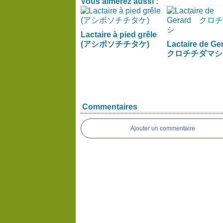
Vous aimerez aussi :
Lactaire à pied grêle
(アシボソチチタケ)
Lactaire de G
クロチチダマシ
Commentaires
Ajouter un commentaire