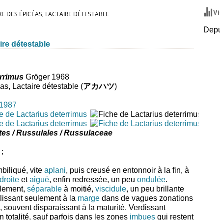
Vi
DES ÉPICÉAS, LACTAIRE DÉTESTABLE
Depu
re détestable
errimus
Gröger 1968
as, Lactaire détestable (
アカハツ
)
s / Russulales / Russulaceae
;
biliqué, vite
aplani
, puis creusé en entonnoir à la fin, à
droite
et
aiguë
, enfin redressée, un peu
ondulée
.
lement,
séparable
à moitié,
viscidule
, un peu brillante
âlissant seulement à la
marge
dans de vagues zonations
 souvent disparaissant à la maturité. Verdissant
n totalité, sauf parfois dans les zones
imbues
qui restent