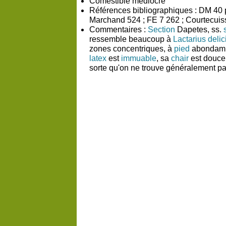
Comestible
médiocre
Références bibliographiques :
DM 40 p
Marchand 524 ; FE 7 262 ; Courtecuiss
Commentaires :
Section
Dapetes, ss.
ressemble beaucoup à
Lactarius deli
zones concentriques, à
pied
abondam
latex
est
immuable
, sa
chair
est douce 
sorte qu'on ne trouve généralement p