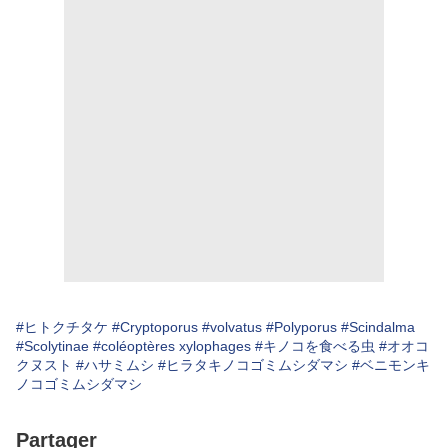
#ヒトクチタケ
#Cryptoporus
#volvatus
#Polyporus
#Scindalma
#Scolytinae
#coléoptères xylophages
#キノコを食べる虫
#オオコ
クヌスト
#ハサミムシ
#ヒラタキノコゴミムシダマシ
#ベニモンキ
ノコゴミムシダマシ
Partager