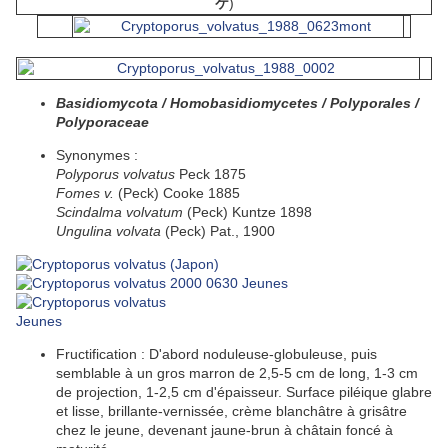
ケ
)
Basidiomycota / Homobasidiomycetes / Polyporales /
Polyporaceae
Synonymes :
Polyporus volvatus
Peck 1875
Fomes v.
(Peck) Cooke 1885
Scindalma volvatum
(Peck) Kuntze 1898
Ungulina volvata
(Peck) Pat., 1900
Jeunes
Fructification :
D'abord noduleuse-globuleuse, puis
semblable à un gros marron de 2,5-5 cm de long, 1-3 cm
de projection, 1-2,5 cm d'épaisseur. Surface
piléique
glabre
et
lisse
, brillante-vernissée,
crème
blanchâtre à grisâtre
chez le jeune, devenant jaune-brun à
châtain
foncé à