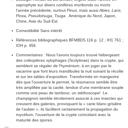
saprophyte
sur divers conifères moribonds ou morts
l'année précédente, surtout
Pinus
, mais aussi
Abies, Larix,
Picea, Pseudotsuga, Tsuga
. Amérique du Nord, Japon,
Chine, Asie du Sud-Est.
Comestibilité Sans intérêt
Références bibliographiques
BFMBDS 116 p. 12 ; IH1 761 ;
IOH p. 456
Commentaires : Nous l'avons toujours trouvé hébergeant
des coléoptères
xylophages
(Scolytinae) dans la crypte, qui
semblent se régaler de l'
hyménium
, à en juger par le
vacarme que font leurs mandibules la nuit suivant la récolte
et sur les tables d'exposition. Transformée en mangeoire
dès que l'ouverture le permet, la résonance semble être
très amplifiée par la cavité, tendue d'une
membrane
souple
comme une peau de tambour, un stéthoscope! Le
champignon semble étroitement associé à ces insectes qui
creusent des galeries, provoquant la « carie blanc-grisâtre
de l'aubier », ils facilitent certainement la propagation du
mycélium
, l'ouverture de la crypte coïncidant avec la
maturité des
spores
.