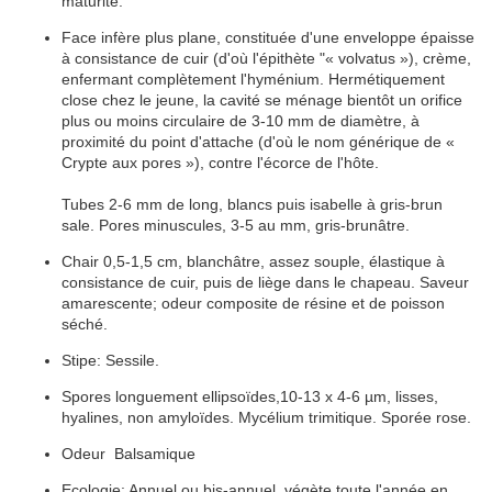
maturité.
Face
infère
plus
plane
, constituée d'une enveloppe
épaisse
à consistance de cuir (d'où l'épithète "« volvatus »),
crème
,
enfermant complètement l'
hyménium
. Hermétiquement
close chez le jeune, la cavité se ménage bientôt un orifice
plus ou moins circulaire de 3-10 mm de diamètre, à
proximité du point d'attache (d'où le nom générique de «
Crypte aux
pores
»), contre l'écorce de l'hôte.
Tubes
2-6 mm de long, blancs puis
isabelle
à gris-brun
sale.
Pores
minuscules, 3-5 au mm, gris-brunâtre.
Chair 0,5-1,5 cm, blanchâtre, assez souple, élastique à
consistance de cuir, puis de liège dans le
chapeau
. Saveur
amarescente; odeur composite de résine et de poisson
séché.
Stipe
:
Sessile
.
Spores longuement ellipsoïdes,10-13 x 4-6 µm,
lisses
,
hyalines
, non
amyloïdes
.
Mycélium
trimitique
.
Sporée
rose.
Odeur
Balsamique
Ecologie: Annuel ou bis-annuel, végète toute l'année en