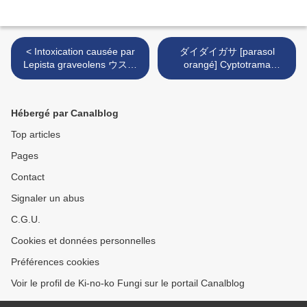
< Intoxication causée par
ダイダイガサ [parasol
Lepista graveolens ウスム
orangé] Cyptotrama
ラサキシメジ
asprata >
Hébergé par Canalblog
Top articles
Pages
Contact
Signaler un abus
C.G.U.
Cookies et données personnelles
Préférences cookies
Voir le profil de Ki-no-ko Fungi sur le portail Canalblog