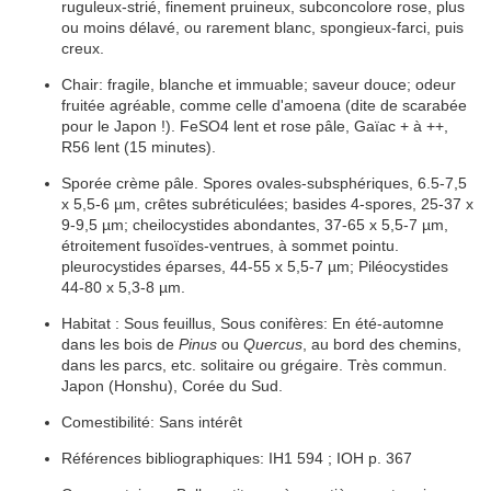
ruguleux-strié, finement
pruineux
, subconcolore rose, plus
ou moins délavé, ou rarement blanc, spongieux-farci, puis
creux
.
Chair:
fragile
, blanche et immuable; saveur douce; odeur
fruitée agréable, comme celle d'amoena (dite de scarabée
pour le Japon !). FeSO4 lent et rose pâle,
Gaïac
+ à ++,
R56 lent (15 minutes).
Sporée
crème
pâle.
Spores
ovales-subsphériques, 6.5-7,5
x 5,5-6 µm, crêtes subréticulées;
basides
4-spores, 25-37 x
9-9,5 µm;
cheilocystides
abondantes, 37-65 x 5,5-7 µm,
étroitement fusoïdes-ventrues, à sommet pointu.
pleurocystides
éparses, 44-55 x 5,5-7 µm;
Piléocystides
44-80 x 5,3-8 µm.
Habitat
:
Sous feuillus, Sous conifères: En été-automne
dans les bois de
Pinus
ou
Quercus
, au bord des chemins,
dans les parcs, etc.
solitaire
ou
grégaire
. Très commun.
Japon (Honshu), Corée du Sud.
Comestibilité: Sans intérêt
Références bibliographiques:
IH1 594 ; IOH p. 367