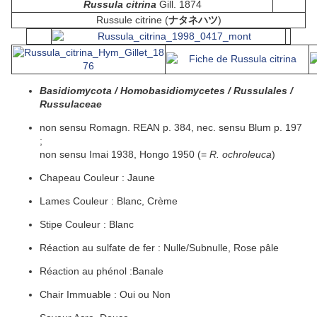
Russula citrina
Gill. 1874
Russule citrine (
ナタネハツ
)
Basidiomycota / Homobasidiomycetes / Russulales /
Russulaceae
non sensu Romagn. REAN p. 384, nec. sensu Blum p. 197
;
non sensu Imai 1938, Hongo 1950 (=
R. ochroleuca
)
Chapeau
Couleur
:
Jaune
Lames
Couleur
:
Blanc, Crème
Stipe
Couleur
:
Blanc
Réaction au sulfate de fer :
Nulle/Subnulle, Rose pâle
Réaction au phénol :
Banale
Chair
Immuable
:
Oui ou Non