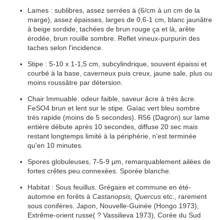
Lames :
sublibres
, assez
serrées
à (6/cm à un cm de la
marge
), assez
épaisses
, larges de 0,6-1 cm, blanc jaunâtre
à beige sordide, tachées de brun rouge ça et là,
arête
érodée
, brun rouille sombre. Reflet vineux-purpurin des
taches selon l'incidence.
Stipe :
5-10 x 1-1,5 cm, subcylindrique, souvent épaissi et
courbé à la base,
caverneux
puis
creux
, jaune sale, plus ou
moins roussâtre par détersion.
Chair
Immuable
.
odeur faible, saveur
âcre
à très
âcre
.
FeSO4 brun et lent sur le
stipe
.
Gaïac
vert bleu sombre
très rapide (moins de 5 secondes). R56 (Dagron) sur
lame
entière
débute après 10 secondes, diffuse 20
sec
mais
restant longtemps limité à la périphérie, n'est terminée
qu'en 10 minutes.
Spores
globuleuses
, 7-5-9 µm, remarquablement
ailées
de
fortes crêtes peu connexées.
Sporée
blanche.
Habitat
:
Sous feuillus.
Grégaire
et commune en été-
automne en forêts à
Castanopsis, Quercus
etc., rarement
sous conifères. Japon, Nouvelle-Guinée (Hongo 1973),
Extrême-orient russe( ? Vassilieva 1973), Corée du Sud