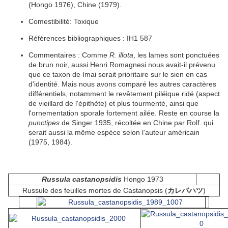
(Hongo 1976), Chine (1979).
Comestibilité: Toxique
Références bibliographiques :
IH1 587
Commentaires : Comme
R. illota
, les
lames
sont
ponctuées
de brun noir, aussi Henri Romagnesi nous avait-il prévenu
que ce
taxon
de Imai serait prioritaire sur le sien en cas
d'identité. Mais nous avons comparé les autres caractères
différentiels, notamment le
revêtement
piléique
ridé
(aspect
de vieillard de l'épithète) et plus tourmenté, ainsi que
l'
ornementation
sporale fortement
ailée
. Reste en course la
punctipes
de Singer 1935, récoltée en Chine par Rolf. qui
serait aussi la même
espèce
selon l'
auteur
américain
(1975, 1984).
Russula castanopsidis
Hongo 1973
Russule des feuilles mortes de Castanopsis (
カレバハツ
)