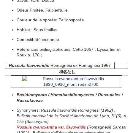
Saveur
Acre
, Douce
Odeur
Fruitée, Faible/Nulle
Couleur de la sporée:
Pallidosporée
Habitat
:
Sous feuillus
Comestibilité inconnue
Références bibliographiques:
Cetto 1067 ; Eyssartier et
Roux p. 170 ;
Russula flavoviridis
Romagnesi ex Romagnesi 1967
和名なし
Basidiomycota / Homobasidiomycetes / Russulales /
Russulaceae
Synonymes:
Russula flavoviridis
Romagnesi (1962) ,
Bulletin mensuel de la Société linnéenne de Lyon, 31(6), p.
175 (Basionyme)
Russula cyanoxantha var. flavoviridis
(Romagnesi) Sarnari
(1992) , Bollettino dell'Associazione micologica ed