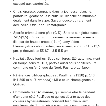
excepté aux extrémités.
Chair:
épaisse
, compacte dans la jeunesse, blanche,
parfois rougeâtre sous la
cuticule
. Blanche et
immuable
également dans le
stipe
. Saveur douce ou rarement
acriuscule
. Odeur peu remarquable.
Sporée
crème
à ocre pâle (C-D).
Spores
subglobuleuses,
7-8,5(9,5) x 6,5-7,5(8)µm,
ornées
de
verrues
reliées en
filet par de hautes crêtes (-1µm),
amyloïdes
.
Pleurocystides
abondantes,
lancéolées
, 70-90 x 11,5-13,5
µm,
piléocystides
55-87 x 3,5-5,5 µm.
Habitat
:
Sous feuillus, Sous conifères.
Été-automne, vient
en troupe sous feuillus, parfois aussi sous conifères. Peu
commune en Amérique du Nord. Pas rare au Japon.
Références bibliographiques :
Kauffman (1918) p. 143 ;
IH1 595 (s.n.
R. amoena
) ; Mille et un champignons du
Québec
Commentaires :
R. mariae
, qui semble être le
pendant
d'amoena côté Pacifique et qui est décrite avec des
couleurs hyper-saturées, convient bien mieux aux
spécimens du Japon, où elle est assez commune sous le