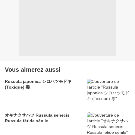
Vous aimerez aussi
Russula japonica シロハツモドキ
(Toxique) 毒
オキナクサハツ Russula senecis
Russule fétide sénile