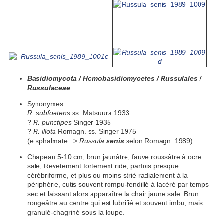
Basidiomycota / Homobasidiomycetes / Russulales /
Russulaceae
Synonymes :
R. subfoetens
ss. Matsuura 1933
?
R. punctipes
Singer 1935
?
R. illota
Romagn. ss. Singer 1975
(e sphalmate : >
Russula
senis
selon Romagn. 1989)
Chapeau
5-10 cm, brun jaunâtre,
fauve
roussâtre à ocre
sale,
Revêtement
fortement
ridé
, parfois presque
cérébriforme, et plus ou moins
strié
radialement à la
périphérie,
cutis
souvent rompu-fendillé à
lacéré
par temps
sec
et laissant alors apparaître la
chair
jaune sale. Brun
rougeâtre au centre qui est
lubrifié
et souvent
imbu
, mais
granulé-chagriné sous la loupe.