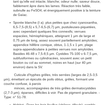
tant qu'elle est intacte, blanche; odeur nulle; saveur douce,
faiblement
âpre
dans les
lames
. Réaction très faible,
subnulle au FeSO4, et énergiquement positive à la teinture
de
Gaïac
.
Sporée
blanche (I a). plus petites que chez cyanoxantha,
6,5-7,5-(8,5) x 5,7-6,5-(6,7) µm, pustuleuses-piquetées,
avec cependant quelques fins connexifs;
verrues
espacées
,
hémisphériques
, atteignant 1 µm de large et
0,75 µm de long, assez souvent partiellement amyloïdes;
appendice
hilifère
conique
,
obtus
, 1-1,5 x 1 µm;
plage
supra-appendiculaire à petites
verrues
non
amyloïdes
.
Basides
46-48 x 7,5-8,5 µm.
Cystides
75-100 x 6-7,5 µm,
subfusiformes ou
cylindracées
, souvent avec un petit
bouton ou col au sommet, noires en haut (sur 40 µm
environ) dans la SV.
Cuticule
d'
hyphes
grêles
, très
serrées
(larges de 2,5-3,5
µm), émettant un
épicutis
de
poils
obtus
,
grêles
, formant une
couche confuse, à parois
minces
, accompagnées de très
grêles
dermatocystides
(2,7-3 µm), éparses, difficiles à voir. Pas de
pigment
granulaire. -
Type: n° 51-78.
Habitat
:
Dans les bois feuillus (chênes, tilleuls), semble