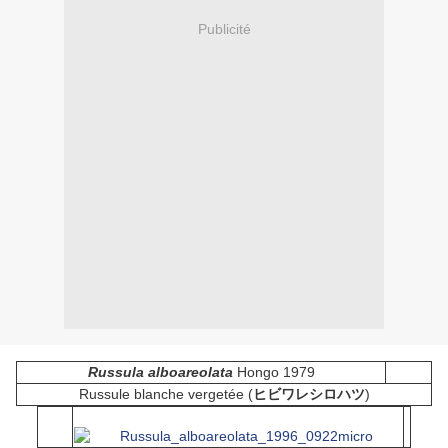
Publicité
Russula alboareolata
Hongo 1979
Russule blanche vergetée (
ヒビワレシロハツ
)