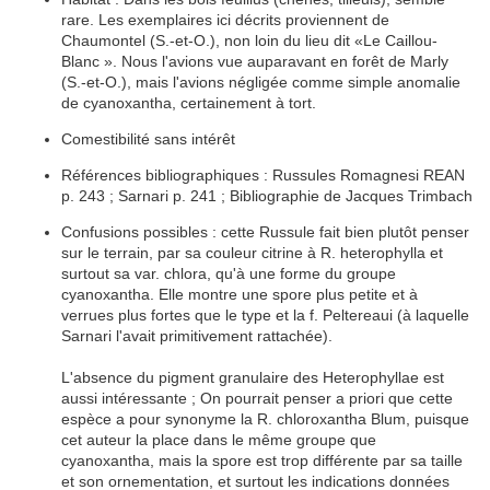
rare. Les exemplaires ici décrits proviennent de
Chaumontel (S.-et-O.), non loin du lieu dit «Le Caillou-
Blanc ». Nous l'avions vue auparavant en forêt de Marly
(S.-et-O.), mais l'avions négligée comme
simple
anomalie
de cyanoxantha, certainement à tort.
Comestibilité sans intérêt
Références bibliographiques
:
Russules Romagnesi REAN
p. 243 ; Sarnari p. 241 ;
Bibliographie de Jacques Trimbach
Confusions possibles : cette Russule fait bien plutôt penser
sur le terrain, par sa couleur citrine à R. heterophylla et
surtout sa var. chlora, qu'à une forme du groupe
cyanoxantha. Elle montre une
spore
plus petite et à
verrues
plus fortes que le
type
et la f. Peltereaui (à laquelle
Sarnari l'avait primitivement rattachée).
L'absence du
pigment
granulaire des Heterophyllae est
aussi intéressante ; On pourrait penser a priori que cette
espèce
a pour
synonyme
la R. chloroxantha Blum, puisque
cet
auteur
la place dans le même groupe que
cyanoxantha, mais la
spore
est trop différente par sa taille
et son
ornementation
, et surtout les indications données