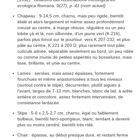
ecologica Romana, 9(27), p. 41 (nom actuel)
Chapeau :
9-14,5 cm,
charnu
, mais peu
rigide
, bientôt
étalé et alors largement et même assez profondément
creusé au centre, à
marge
obtuse,
régulière
ou un peu
lobée
çà et là, non
sillonnée
, d'un jaune vert (K 216),
parfois plus foncé sur le pourtour, vers K 207-232, et plus
pâle au centre, K 221 à 203 D, plus rarement tout pâle;
cuticule
adnée
,
séparable
seulement au bord, un peu
ridée
ou comme munie de petites
aspérités
ou bosselures, mais
lisse
, brillante, et
unie
au centre.
Lames :
serrées
, mais assez
épaisses
, fortement
fourchues
et même
anastomosées
à tous les niveaux
(surtout contre le
stipe
),
décurrentes
, plutôt
aiguës
à
l'avant, larges de 7-10 mm, blanches, blanc de
lait
, à
arête
entière
et
concolore
, assez fortement
interveinées
, de
consistance
lardacée
.
Stipe :
5-6 x 2,5-2,7 cm,
charnu
,
égal
ou faiblement
bulbeux
, bientôt farci-spongieux, blanc, tendant à devenir
plus ou moins cendré, bientôt très
ridé
.
Chair :
épaisse
, au début presque dure, et restant
ferme