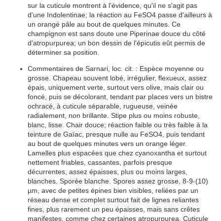
sur la
cuticule
montrent à l'évidence, qu'il ne s'agit pas
d'une Indolentinae; la réaction au FeSO4 passe d'ailleurs à
un orangé pâle au bout de quelques minutes. Ce
champignon est sans doute une Piperinae douce du côté
d'atropurpurea; un bon dessin de l'
épicutis
eût permis de
déterminer
sa position.
Commentaires de Sarnari, loc. cit. :
Espèce
moyenne ou
grosse.
Chapeau
souvent
lobé
,
irrégulier
,
flexueux
, assez
épais
, uniquement verte, surtout vers
olive
, mais clair ou
foncé, puis se décolorant, tendant par places vers un
bistre
ochracé, à
cuticule
séparable
,
rugueuse
,
veinée
radialement, non brillante.
Stipe
plus ou moins robuste,
blanc,
lisse
.
Chair
douce; réaction faible ou très faible à la
teinture de
Gaïac
, presque
nulle
au FeSO4, puis tendant
au bout de quelques minutes vers un orange léger.
Lamelles
plus
espacées
que chez cyanoxantha et surtout
nettement
friables
,
cassantes
, parfois presque
décurrentes
, assez
épaisses
, plus ou moins larges,
blanches.
Sporée
blanche.
Spores
assez grosse, 8-9-(10)
µm, avec de petites
épines
bien visibles, reliées par un
réseau
dense et complet surtout fait de lignes reliantes
fines, plus rarement un peu
épaisses
, mais sans crêtes
manifestes, comme chez certaines atropurpurea.
Cuticule