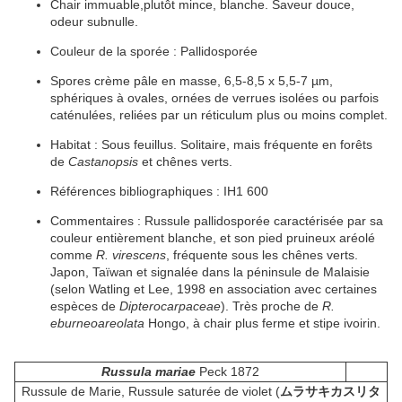
Chair i
mmuable
,
plutôt
mince
, blanche. Saveur douce,
odeur subnulle.
Couleur de la sporée :
Pallidosporée
Spores
crème
pâle en masse, 6,5-8,5 x 5,5-7 µm,
sphériques
à
ovales
,
ornées
de
verrues
isolées
ou parfois
caténulées, reliées par un réticulum plus ou moins complet.
Habitat
:
Sous feuillus.
Solitaire
, mais fréquente en forêts
de
Castanopsis
et chênes verts.
Références bibliographiques :
IH1 600
Commentaires : Russule pallidosporée caractérisée par sa
couleur entièrement blanche, et son
pied
pruineux
aréolé
comme
R. virescens
, fréquente sous les chênes verts.
Japon, Taïwan et signalée dans la péninsule de Malaisie
(selon Watling et Lee, 1998 en association avec certaines
espèces
de
Dipterocarpaceae
). Très proche de
R.
eburneoareolata
Hongo, à
chair
plus
ferme
et
stipe
ivoirin.
Russula mariae
Peck 1872
Russule de Marie, Russule saturée de violet (
ムラサキカスリタ