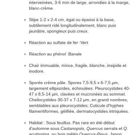
interveinées
, 3-6 mm de large,
arrondies
à la
marge
,
blanc-crème.
Stipe
1-2 x 2-4 cm,
égal
ou épaissi à la base,
subtilement
ridé
longitudinalement, blanc puis
jaunâtre,
spongieux
puis
creux
.
Réaction au sulfate de fer :
Vert
Réaction au phénol :
Banale
Chair i
mmuable
,
mince
,
fragile
, blanche,
insipide
et
inodore.
Sporée
crème
pâle.
Spores
7,5-9,5 x 6-7,5 µm,
largement ellipsoïdes,
échinulées
.
Pleurocystides
40-
47 x 8,5-14 µm,
clavées
et
mucronées
au sommet.
Cheilocystides
30-37 x 7-12 µm, en grand nombres,
semblables aux pleurocystides;
Cuticule
d'
hyphes
filamentiformes,
gélifiée
,
dermatocystides
intriquées
.
Habitat
:
Sous feuillus. Pas rare en été-début
d'automne sous
Castanopsis
,
Quercus serrata
et
Q.
acutissima
, ou bois mêlés
Quercus-Pinus
. Japon