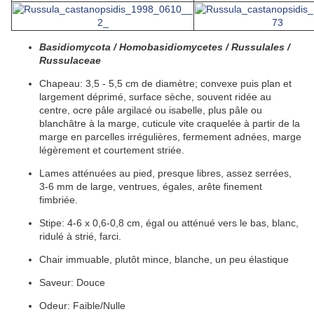
Basidiomycota / Homobasidiomycetes / Russulales /
Russulaceae
Chapeau
:
3,5 - 5,5 cm de diamètre;
convexe
puis
plan
et
largement
déprimé
, surface
sèche
, souvent
ridée
au
centre, ocre pâle
argilacé
ou
isabelle
, plus pâle ou
blanchâtre à la
marge
,
cuticule
vite craquelée à partir de la
marge
en parcelles
irrégulières
, fermement
adnées
,
marge
légèrement et courtement
striée
.
Lames
atténuées
au
pied
, presque
libres
, assez
serrées
,
3-6 mm de large,
ventrues
, égales,
arête
finement
fimbriée
.
Stipe:
4-6 x 0,6-0,8 cm,
égal
ou
atténué
vers le bas, blanc,
ridulé
à
strié
,
farci
.
Chair i
mmuable,
plutôt
mince
, blanche, un peu élastique
Saveur: Douce
Odeur:
Faible/Nulle