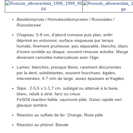
Basidiomycota / Homobasidiomycetes / Russulales /
Russulaceae
Chapeau:
5-8 cm, d'abord
convexe
puis
plan
, enfin
déprimé
en entonnoir, surface
visqueuse
par temps
humide
, finement
pruineuse
, peu
séparable
, blanche, blanc
d'
ivoire
sordide au
disque
, souvent
rimeuse
aréolée
.
Marge
devenant cannelée-tuberculeuse avec l'âge.
Lames
:
blanches, presque
libres
, rarement
décurrentes
par la dent, subdistantes, souvent
fourchues
, égales,
interveinées
, 4-7 mm de large, assez
épaisses
et
fragiles
.
Stipe :
2-5,5 x 1-1,7 cm, subégal ou
atténué
à la base,
blanc,
ridulé
à
strié
,
farci
ou
creux
.
FeSO4 réaction faible, saumoné pâle.
Gaïac
rapide vert
glauque
sombre.
Réaction au sulfate de fer :
Orange, Rose pâle
Réaction au phénol :
Banale