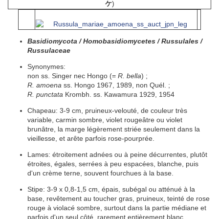
ケ
)
Basidiomycota / Homobasidiomycetes / Russulales /
Russulaceae
Synonymes:
non ss. Singer nec Hongo (=
R. bella
) ;
R. amoena
ss. Hongo 1967, 1989, non Quél. ;
R. punctata
Krombh. ss. Kawamura 1929, 1954
Chapeau:
3-9 cm, pruineux-velouté, de couleur très
variable, carmin sombre, violet rougeâtre ou violet
brunâtre, la
marge
légèrement
striée
seulement dans la
vieillesse, et
arête
parfois rose-pourprée.
Lames:
étroitement
adnées
ou à peine
décurrentes
, plutôt
étroites
, égales,
serrées
à peu
espacées
, blanche, puis
d'un
crème
terne, souvent
fourchues
à la base.
Stipe:
3-9 x 0,8-1,5 cm,
épais
, subégal ou
atténué
à la
base,
revêtement
au toucher
gras
,
pruineux
, teinté de rose
rouge à violacé sombre, surtout dans la partie médiane et
parfois d'un seul côté, rarement entièrement blanc,