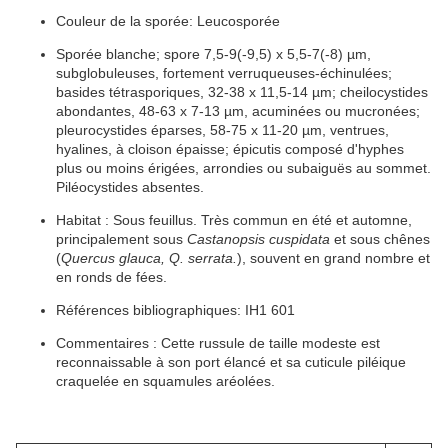
Couleur de la sporée:
Leucosporée
S
porée
blanche;
spore
7,5-9(-9,5) x 5,5-7(-8) µm,
subglobuleuses, fortement verruqueuses-échinulées;
basides
tétrasporiques, 32-38 x 11,5-14 µm;
cheilocystides
abondantes, 48-63 x 7-13 µm, acuminées ou mucronées;
pleurocystides
éparses, 58-75 x 11-20 µm,
ventrues
,
hyalines
, à
cloison
épaisse;
épicutis
composé
d'
hyphes
plus ou moins érigées,
arrondies
ou subaiguës au sommet.
Piléocystides
absentes.
Habitat
:
Sous feuillus.
Très commun en été et automne,
principalement sous
Castanopsis cuspidata
et sous chênes
(
Quercus glauca, Q. serrata.
), souvent en grand nombre et
en ronds de fées.
Références bibliographiques:
IH1 601
Commentaires : Cette russule de taille modeste est
reconnaissable à son
port
élancé et sa
cuticule
piléique
craquelée en
squamules
aréolées
.