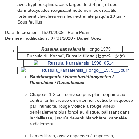
avec
hyphes
cylindracées
larges de 3-4 µm, et des
dermatocystides
réagissant nettement aux réactifs,
fortement clavulées vers leur extrémité jusqu'à 10 µm -
Sous feuillus
Date de création : 15/01/2009 -
Rémi Péan
Dernière modification : 07/01/2020 -
Daniel Guez
Russula kansaiensis
Hongo 1979
Russule du Kansaï, Russule fillette (
ヒナベニタケ
)
Basidiomycota / Homobasidiomycetes /
Russulales / Russulaceae
Chapeau
1-2 cm,
convexe
puis
plan
,
déprimé
au
centre, enfin creusé en entonnoir,
cuticule
visqueuse
par l'humidité, rouge violacé à rouge vineux,
généralement plus foncé au
disque
, pâlissant dans
la vieillesse, jusqu'à devenir blanchâtre,
cannelée
radialement.
Lames
libres
, assez
espacées
à
espacées
,