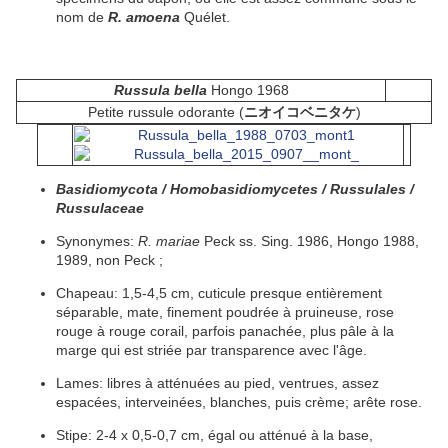
nom de
R. amoena
Quélet.
Russula bella
Hongo 1968
Petite russule odorante (
ニオイコベニタケ
)
Basidiomycota / Homobasidiomycetes / Russulales /
Russulaceae
Synonymes:
R. mariae
Peck ss. Sing. 1986, Hongo 1988,
1989, non Peck ;
Chapeau
:
1,5-4,5 cm,
cuticule
presque entièrement
séparable
,
mate
, finement poudrée à
pruineuse
, rose
rouge à rouge corail, parfois panachée, plus pâle à la
marge
qui est
striée
par transparence avec l'âge.
Lames:
libres
à
atténuées
au
pied
,
ventrues
, assez
espacées
,
interveinées
, blanches, puis crème;
arête
rose.
Stipe:
2-4 x 0,5-0,7 cm,
égal
ou
atténué
à la base,