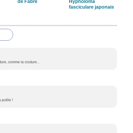
de Fabre
Hypholoma
fasciculare japonais
ature, comme la couture...
a poêle !