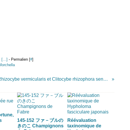
 [
…
]
- Permalien [
#
]
Morchella
Rhizocybe vermicularis et Clitocybe rhizophora sensu Josserand
ortune,
s
145-152 ファ－ブルの
Réévaluation
きのこ Champignons
taxinomique de