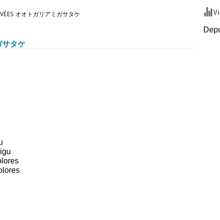
Vi
 ELEVÉES オオトガリアミガサタケ
Depu
アミガサタケ
u
igu
olores
dolores