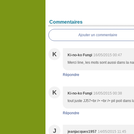
Commentaires
Ajouter un commentaire
K
Ki-no-ko Fungi
16/05/2015 00:47
Merci line, les mots sont aussi dans la n
Répondre
K
Ki-no-ko Fungi
16/05/2015 00:38
tout juste JJ57<br /> <br /> pil poil dans l
Répondre
J
jeanjacques1957
14/05/2015 11:45