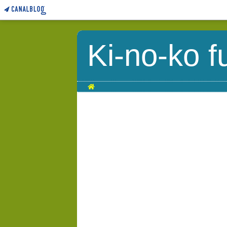
Ki-no-ko f
Home