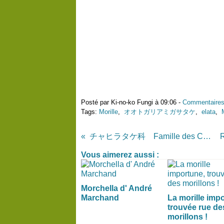
Posté par Ki-no-ko Fungi à 09:06 -
Commentaires
Tags:
Morille
,
オオトガリアミガサタケ
,
elata
,
チャヒラタケ科 Famille des Crépidotes
Vous aimerez aussi :
Morchella d' André
Marchand
La morille imp
trouvée rue de
morillons !