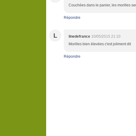
Couchées dans le panier, les morilles ser
Répondre
L
linedefrance
10/05/2015 21:10
Morilles bien élevées c'est joliment dit
Répondre