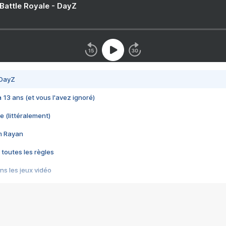
 Battle Royale - DayZ
 DayZ
 a 13 ans (et vous l'avez ignoré)
e (littéralement)
im Rayan
 toutes les règles
s les jeux vidéo
us choquant de Rockstar ? - Le scandale BULLY
e plus moche de Steam
du RÊVE tourne au CAUCHEMAR