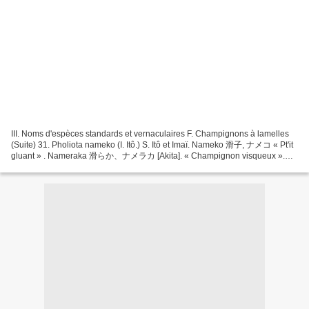
III. Noms d'espèces standards et vernaculaires F. Champignons à lamelles
(Suite) 31. Pholiota nameko (I. Itô.) S. Itô et Imaï. Nameko 滑子, ナメコ « Pt'it
gluant » . Nameraka 滑らか、ナメラカ [Akita]. « Champignon visqueux ».
Nuido ヌイド [Akita, Aomori] « Visqueux »...